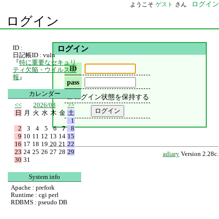
ログイン
ようこそ
ゲスト
さん
ログイン
ID :
ログイン
日記帳ID : vuln
『
特に重要なセキュリ
ID
ティ欠陥・ウイルス情
報
』
pass
カレンダー
ログイン状態を保持する
<<
2026/08
>>
日
月
火
水
木
金
土
1
2
3
4
5
6
7
8
9
10
11
12
13
14
15
16
17
18
19
20
21
22
23
24
25
26
27
28
29
adiary
Version 2.28c.
30
31
System info
Apache : prefork
Runtime : cgi perl
RDBMS : pseudo DB