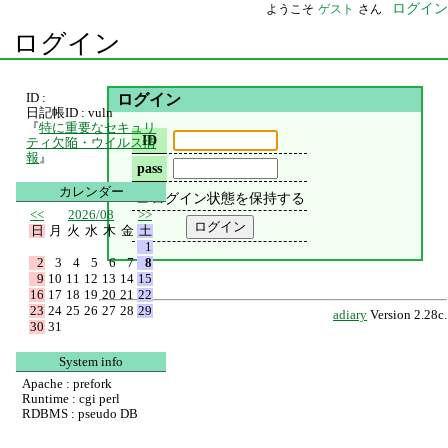
ログイン
ようこそ
ゲスト
さん
ログイン
ID :
ログイン
日記帳ID : vuln
『
特に重要なセキュリ
ID
ティ欠陥・ウイルス情
報
』
pass
カレンダー
ログイン状態を保持する
<<
2026/08
>>
日
月
火
水
木
金
土
1
2
3
4
5
6
7
8
9
10
11
12
13
14
15
16
17
18
19
20
21
22
23
24
25
26
27
28
29
adiary
Version 2.28c.
30
31
System info
Apache : prefork
Runtime : cgi perl
RDBMS : pseudo DB