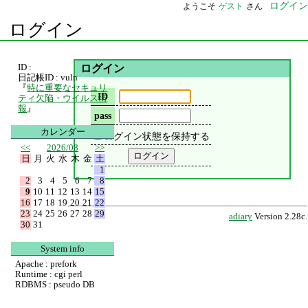
ログイン
ようこそ
ゲスト
さん
ログイン
ID :
ログイン
日記帳ID : vuln
『
特に重要なセキュリ
ID
ティ欠陥・ウイルス情
報
』
pass
カレンダー
ログイン状態を保持する
<<
2026/08
>>
日
月
火
水
木
金
土
1
2
3
4
5
6
7
8
9
10
11
12
13
14
15
16
17
18
19
20
21
22
23
24
25
26
27
28
29
adiary
Version 2.28c.
30
31
System info
Apache : prefork
Runtime : cgi perl
RDBMS : pseudo DB