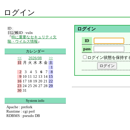
ログイン
ID :
ログイン
日記帳ID : vuln
『
特に重要なセキュリティ欠
ID
陥・ウイルス情報
』
pass
カレンダー
ログイン状態を保持す
<<
2026/08
>>
日
月
火
水
木
金
土
1
2
3
4
5
6
7
8
9
10
11
12
13
14
15
16
17
18
19
20
21
22
23
24
25
26
27
28
29
30
31
System info
Apache : prefork
Runtime : cgi perl
RDBMS : pseudo DB