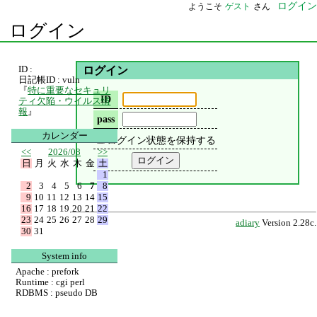
ログイン
ようこそ
ゲスト
さん
ログイン
ID :
ログイン
日記帳ID : vuln
『
特に重要なセキュリ
ID
ティ欠陥・ウイルス情
報
』
pass
カレンダー
ログイン状態を保持する
<<
2026/08
>>
日
月
火
水
木
金
土
1
2
3
4
5
6
7
8
9
10
11
12
13
14
15
16
17
18
19
20
21
22
23
24
25
26
27
28
29
adiary
Version 2.28c.
30
31
System info
Apache : prefork
Runtime : cgi perl
RDBMS : pseudo DB