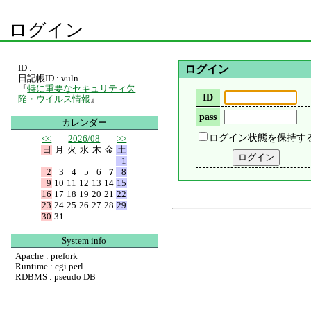
ログイン
ID :
ログイン
日記帳ID : vuln
『
特に重要なセキュリティ欠
ID
陥・ウイルス情報
』
pass
カレンダー
ログイン状態を保持す
<<
2026/08
>>
日
月
火
水
木
金
土
1
2
3
4
5
6
7
8
9
10
11
12
13
14
15
16
17
18
19
20
21
22
23
24
25
26
27
28
29
30
31
System info
Apache : prefork
Runtime : cgi perl
RDBMS : pseudo DB