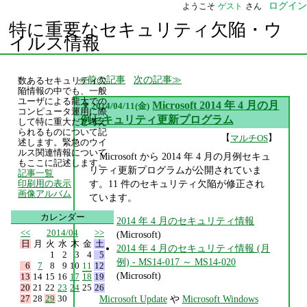
ログイン
ようこそ
ゲスト
さん
特に重要なセキュリティ欠陥・ウ
イルス情報
前の記事
次の記事
数あるセキュリティ欠
陥情報の中でも、一般
ユーザによる龍大での
▼
Microsoft 2014 年 4 月の月
2014/04/11(金)
コンピュータ運用に際
例セキュリティ更新プログラム
して特に重大だと考え
られるものについて記
【
】
マルチOS
述します。緊急のウイ
ルス関連情報について
Microsoft から 2014 年 4 月の月例セキュ
もここに記述します。
リティ更新プログラムが公開されていま
記事一覧
す。11 件のセキュリティ欠陥が修正され
印刷用の表示
画像アルバム
ています。
カレンダー
2014 年 4 月のセキュリティ情報
<<
2014/04
>>
(Microsoft)
日
月
火
水
木
金
土
2014 年 4 月のセキュリティ情報 (月
1
2
3
4
5
例) - MS14-017 ～ MS14-020
6
7
8
9
10
11
12
(Microsoft)
13
14
15
16
17
18
19
20
21
22
23
24
25
26
27
28
29
30
Microsoft Update
や
Microsoft Windows