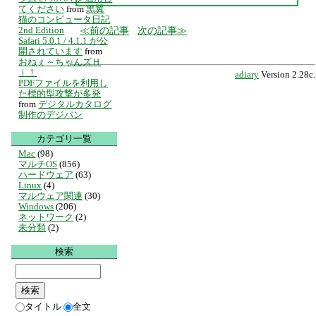
てください
from
黒翼
猫のコンピュータ日記
前の記事
次の記事
2nd Edition
Safari 5.0.1 / 4.1.1 が公
開されています
from
おねぇ～ちゃんズＨ
ｉ！
adiary
Version 2.28c.
PDFファイルを利用し
た標的型攻撃が多発
from
デジタルカタログ
制作のデジパン
カテゴリ一覧
Mac
(98)
マルチOS
(856)
ハードウェア
(63)
Linux
(4)
マルウェア関連
(30)
Windows
(206)
ネットワーク
(2)
未分類
(2)
検索
タイトル
全文