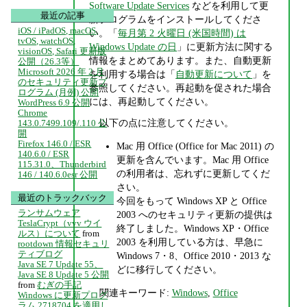
Software Update Services
などを利用して更
最近の記事
新プログラムをインストールしてくださ
iOS / iPadOS, macOS,
い。「
毎月第 2 火曜日 (米国時間) は
tvOS, watchOS,
Windows Update の日
」に更新方法に関する
visionOS, Safari 更新版
情報をまとめてあります。また、自動更新
公開（26.3等）
Microsoft 2026 年 2 月
を利用する場合は「
自動更新について
」を
のセキュリティ更新プ
参照してください。再起動を促された場合
ログラム (月例) 公開
には、再起動してください。
WordPress 6.9 公開
Chrome
以下の点に注意してください。
143.0.7499.109/.110 公
開
Firefox 146.0 / ESR
Mac 用 Office (Office for Mac 2011) の
140.6.0 / ESR
更新を含んでいます。Mac 用 Office
115.31.0、Thunderbird
の利用者は、忘れずに更新してくだ
146 / 140.6.0esr 公開
さい。
最近のトラックバック
今回をもって Windows XP と Office
ランサムウェア
2003 へのセキュリティ更新の提供は
TeslaCrypt（vvv ウイ
終了しました。Windows XP・Office
ルス）について
from
2003 を利用している方は、早急に
rootdown 情報セキュリ
ティブログ
Windows 7・8、Office 2010・2013 な
Java SE 7 Update 55、
どに移行してください。
Java SE 8 Update 5 公開
from
むぎの手記
関連キーワード:
Windows
,
Office
Windows に更新プログ
ラム 2718704 を適用し