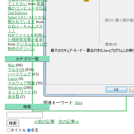
てください
from
黒翼
猫のコンピュータ日記
2nd Edition
Safari 5.0.1 / 4.1.1 が公
開されています
from
おねぇ～ちゃんズＨ
ｉ！
PDFファイルを利用し
た標的型攻撃が多発
from
デジタルカタログ
制作のデジパン
カテゴリ一覧
Mac
(98)
マルチOS
(856)
ハードウェア
(63)
Linux
(4)
マルウェア関連
(30)
Windows
(206)
ネットワーク
(2)
未分類
(2)
関連キーワード:
Java
検索
前の記事
次の記事
タイトル
全文