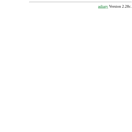
adiary
Version 2.28c.