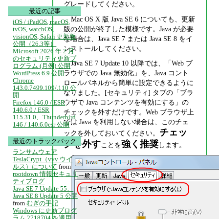
グレードしてください。
最近の記事
Mac OS X 版 Java SE 6 についても、更新
iOS / iPadOS, macOS,
版の公開が終了した模様です。Java が必要
tvOS, watchOS,
visionOS, Safari 更新版
な場合は、Java SE 7 または Java SE 8 をイ
公開（26.3等）
ンストールしてください。
Microsoft 2026 年 2 月
のセキュリティ更新プ
Java SE 7 Update 10 以降では、「Web ブ
ログラム (月例) 公開
ラウザでの Java 無効化」を、Java コント
WordPress 6.9 公開
Chrome
ロールパネルから簡単に設定できるように
143.0.7499.109/.110 公
なりました。[セキュリティ] タブの「ブラ
開
ウザで Java コンテンツを有効にする」の
Firefox 146.0 / ESR
140.6.0 / ESR
チェックを外すだけです。Web ブラウザ上
115.31.0、Thunderbird
では Java を利用しない場合は、このチェ
146 / 140.6.0esr 公開
チェッ
ックを外しておいてください。
最近のトラックバック
クを外す
強く推奨
ことを
します。
ランサムウェア
TeslaCrypt（vvv ウイ
ルス）について
from
rootdown 情報セキュリ
ティブログ
Java SE 7 Update 55、
Java SE 8 Update 5 公開
from
むぎの手記
Windows に更新プログ
ラム 2718704 を適用し