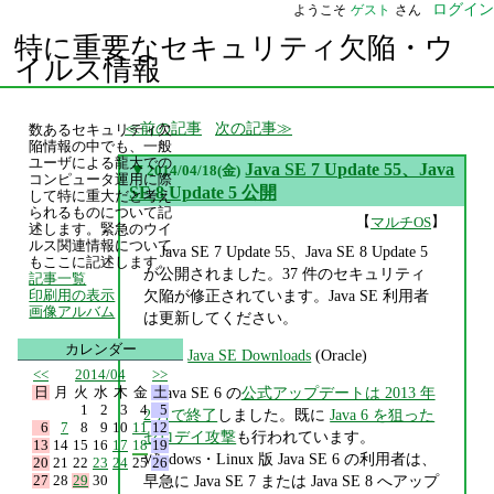
ログイン
ようこそ
ゲスト
さん
特に重要なセキュリティ欠陥・ウ
イルス情報
前の記事
次の記事
数あるセキュリティ欠
陥情報の中でも、一般
ユーザによる龍大での
▼
Java SE 7 Update 55、Java
2014/04/18(金)
コンピュータ運用に際
SE 8 Update 5 公開
して特に重大だと考え
られるものについて記
【
】
マルチOS
述します。緊急のウイ
ルス関連情報について
Java SE 7 Update 55、Java SE 8 Update 5
もここに記述します。
が公開されました。37 件のセキュリティ
記事一覧
欠陥が修正されています。Java SE 利用者
印刷用の表示
画像アルバム
は更新してください。
カレンダー
Java SE Downloads
(Oracle)
<<
2014/04
>>
日
月
火
水
木
金
土
Java SE 6 の
公式アップデートは 2013 年
1
2
3
4
5
2 月で終了
しました。既に
Java 6 を狙った
6
7
8
9
10
11
12
ゼロデイ攻撃
も行われています。
13
14
15
16
17
18
19
Windows・Linux 版 Java SE 6 の利用者は、
20
21
22
23
24
25
26
27
28
29
30
早急に Java SE 7 または Java SE 8 へアップ