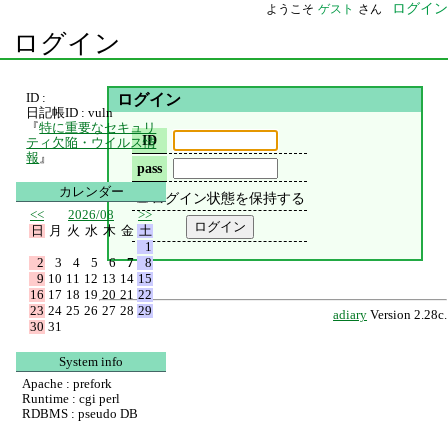
ログイン
ようこそ
ゲスト
さん
ログイン
ID :
ログイン
日記帳ID : vuln
『
特に重要なセキュリ
ID
ティ欠陥・ウイルス情
報
』
pass
カレンダー
ログイン状態を保持する
<<
2026/08
>>
日
月
火
水
木
金
土
1
2
3
4
5
6
7
8
9
10
11
12
13
14
15
16
17
18
19
20
21
22
23
24
25
26
27
28
29
adiary
Version 2.28c.
30
31
System info
Apache : prefork
Runtime : cgi perl
RDBMS : pseudo DB