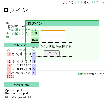
ログイン
ようこそ
ゲスト
さん
ログイン
ID :
ログイン
日記帳ID : vuln
『
特に重要なセキュリ
ID
ティ欠陥・ウイルス情
報
』
pass
カレンダー
ログイン状態を保持する
<<
2026/08
>>
日
月
火
水
木
金
土
1
2
3
4
5
6
7
8
9
10
11
12
13
14
15
16
17
18
19
20
21
22
23
24
25
26
27
28
29
adiary
Version 2.28c.
30
31
System info
Apache : prefork
Runtime : cgi perl
RDBMS : pseudo DB