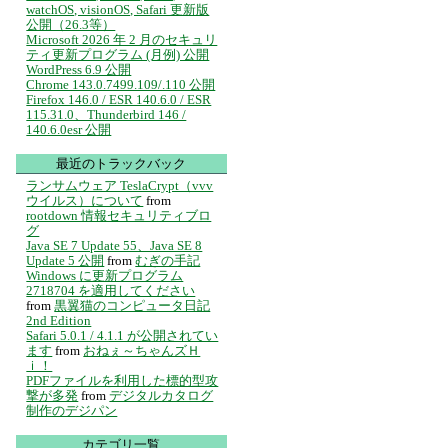
watchOS, visionOS, Safari 更新版
公開（26.3等）
Microsoft 2026 年 2 月のセキュリ
ティ更新プログラム (月例) 公開
WordPress 6.9 公開
Chrome 143.0.7499.109/.110 公開
Firefox 146.0 / ESR 140.6.0 / ESR
115.31.0、Thunderbird 146 /
140.6.0esr 公開
最近のトラックバック
ランサムウェア TeslaCrypt（vvv
ウイルス）について
from
rootdown 情報セキュリティブロ
グ
Java SE 7 Update 55、Java SE 8
Update 5 公開
from
むぎの手記
Windows に更新プログラム
2718704 を適用してください
from
黒翼猫のコンピュータ日記
2nd Edition
Safari 5.0.1 / 4.1.1 が公開されてい
ます
from
おねぇ～ちゃんズＨ
ｉ！
PDFファイルを利用した標的型攻
撃が多発
from
デジタルカタログ
制作のデジパン
カテゴリ一覧