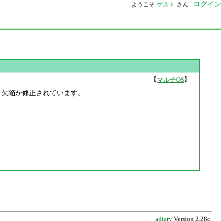
ログイン
ようこそ
ゲスト
さん
【
】
マルチOS
ュリティ欠陥が修正されています。
adiary
Version 2.28c.