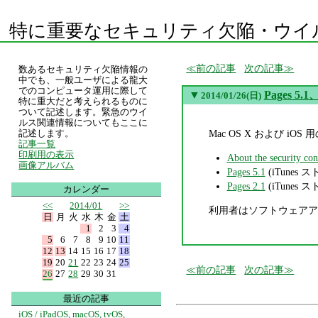
特に重要なセキュリティ欠陥・ウイ
前の記事
次の記事
数あるセキュリティ欠陥情報の
中でも、一般ユーザによる龍大
でのコンピュータ運用に際して
▼
Pages 5.1
2014/01/26(日)
特に重大だと考えられるものに
ついて記述します。緊急のウイ
ルス関連情報についてもここに
Mac OS X および i
記述します。
記事一覧
印刷用の表示
About the security con
画像アルバム
Pages 5.1
(iTunes ス
Pages 2.1
(iTunes ス
カレンダー
<<
2014/01
>>
利用者はソフトウェアア
日
月
火
水
木
金
土
1
2
3
4
5
6
7
8
9
10
11
12
13
14
15
16
17
18
19
20
21
22
23
24
25
前の記事
次の記事
26
27
28
29
30
31
最近の記事
iOS / iPadOS, macOS, tvOS,