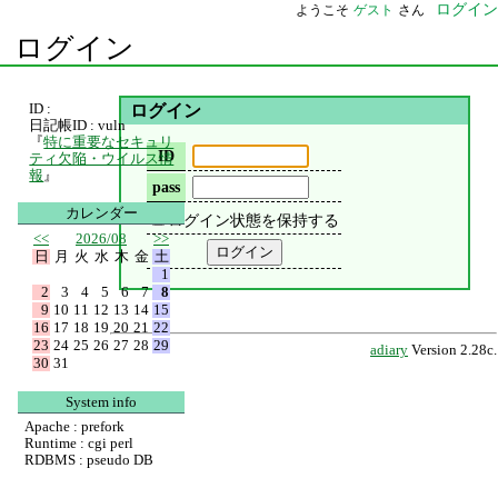
ログイン
ようこそ
ゲスト
さん
ログイン
ID :
ログイン
日記帳ID : vuln
『
特に重要なセキュリ
ID
ティ欠陥・ウイルス情
報
』
pass
カレンダー
ログイン状態を保持する
<<
2026/08
>>
日
月
火
水
木
金
土
1
2
3
4
5
6
7
8
9
10
11
12
13
14
15
16
17
18
19
20
21
22
23
24
25
26
27
28
29
adiary
Version 2.28c.
30
31
System info
Apache : prefork
Runtime : cgi perl
RDBMS : pseudo DB