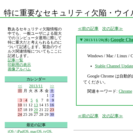
特に重要なセキュリティ欠陥・ウイ
前の記事
次の記事
数あるセキュリティ欠陥情報の
中でも、一般ユーザによる龍大
でのコンピュータ運用に際して
▼
Google Ch
2013/11/20(水)
特に重大だと考えられるものに
ついて記述します。緊急のウイ
ルス関連情報についてもここに
Windows / Mac / L
記述します。
記事一覧
印刷用の表示
Stable Channel Updat
画像アルバム
Google Chrome は自
カレンダー
てください。
<<
2013/11
>>
日
月
火
水
木
金
土
関連キーワード:
Chrome
1
2
3
4
5
6
7
8
9
10
11
12
13
14
15
16
17
18
19
20
21
22
23
24
25
26
27
28
29
30
前の記事
次の記事
最近の記事
iOS / iPadOS, macOS, tvOS,