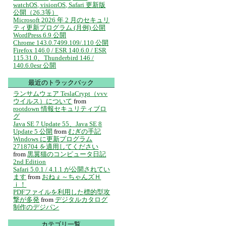
watchOS, visionOS, Safari 更新版
公開（26.3等）
Microsoft 2026 年 2 月のセキュリ
ティ更新プログラム (月例) 公開
WordPress 6.9 公開
Chrome 143.0.7499.109/.110 公開
Firefox 146.0 / ESR 140.6.0 / ESR
115.31.0、Thunderbird 146 /
140.6.0esr 公開
最近のトラックバック
ランサムウェア TeslaCrypt（vvv
ウイルス）について
from
rootdown 情報セキュリティブロ
グ
Java SE 7 Update 55、Java SE 8
Update 5 公開
from
むぎの手記
Windows に更新プログラム
2718704 を適用してください
from
黒翼猫のコンピュータ日記
2nd Edition
Safari 5.0.1 / 4.1.1 が公開されてい
ます
from
おねぇ～ちゃんズＨ
ｉ！
PDFファイルを利用した標的型攻
撃が多発
from
デジタルカタログ
制作のデジパン
カテゴリ一覧