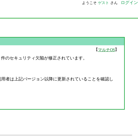
ログイン
ようこそ
ゲスト
さん
【
】
マルチOS
が公開されています。1 件のセキュリティ欠陥が修正されています。
 向けの Chrome 利用者は上記バージョン以降に更新されていることを確認し