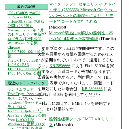
マイクロソフト セキュリティ アドバ
最近の記事
イザリ (2896666) Microsoft Graphics コ
iOS / iPadOS, macOS,
ンポーネントの脆弱性により、リモ
tvOS, watchOS,
ートでコードが実行される
visionOS, Safari 更新版
公開（26.3等）
(Microsoft)
Microsoft 2026 年 2 月
Microsoft製品に未解決の脆弱性、不
のセキュリティ更新プ
正なWordを使った攻撃確認
(ITmedia)
ログラム (月例) 公開
WordPress 6.9 公開
Chrome
更新プログラムは現在開発中です。この
143.0.7499.109/.110 公
欠陥を悪用する攻撃を回避するための Fix
開
it が公開されていますので、適用してくだ
Firefox 146.0 / ESR
140.6.0 / ESR
さい。
KB 2896666
にある Fix it 51004 を実
115.31.0、Thunderbird
行すると、回避コードが有効になります。
146 / 140.6.0esr 公開
回避策を実施すると、副作用として TIFF
画像を表示できなくなります。回避コード
最近のトラックバック
を無効にしたい場合は、
KB 2896666
にあ
ランサムウェア
TeslaCrypt（vvv ウイ
る Fix it 51005 を適用してください。
ルス）について
from
rootdown 情報セキュリ
Fix it に加えて、EMET 4.0 を併用する
ティブログ
と、より効果的です。
Java SE 7 Update 55、
Java SE 8 Update 5 公開
脆弱性緩和ツール EMET 4.0 リリー
from
むぎの手記
Windows に更新プログ
ス
(Microsoft)
ラム 2718704 を適用し