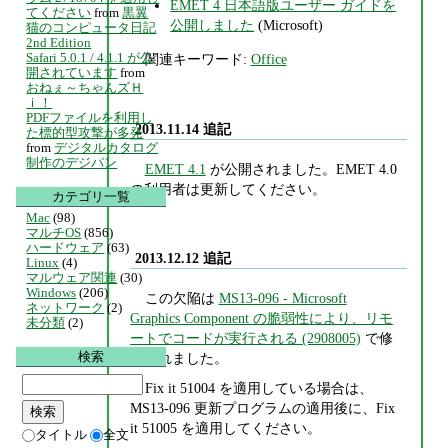
EMET 4 日本語版ユーザー ガイドを
てください
from
黒翼
公開しました
(Microsoft)
猫のコンピュータ日記
2nd Edition
Safari 5.0.1 / 4.1.1 が公
関連キーワード:
Office
開されています
from
おねぇ～ちゃんズＨ
ｉ！
PDFファイルを利用し
2013.11.14 追記
た標的型攻撃が多発
from
デジタルカタログ
制作のデジパン
EMET 4.1
が公開されました。EMET 4.0
の利用者は更新してください。
カテゴリ一覧
Mac
(98)
マルチOS
(856)
ハードウェア
(63)
2013.12.12 追記
Linux
(4)
マルウェア関連
(30)
Windows
(206)
この欠陥は
MS13-096 - Microsoft
ネットワーク
(2)
Graphics Component の脆弱性により、リモ
未分類
(2)
ートでコードが実行される (2908005)
で修
検索
正されました。
Fix it 51004 を適用している場合は、
MS13-096 更新プログラムの適用後に、Fix
it 51005 を適用してください。
タイトル
全文