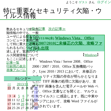
ログイン
ようこそ
ゲスト
さん
特に重要なセキュリティ欠陥・ウ
イルス情報
前の記事
次の記事
数あるセキュリティ欠
陥情報の中でも、一般
ユーザによる龍大での
▼
Windows Vista、Office
2013/11/06(水)
コンピュータ運用に際
2003/2007/2010に未修正の欠陥、攻略ファ
して特に重大だと考え
られるものについて記
イルも出現
述します。緊急のウイ
【
】
Windows
ルス関連情報について
もここに記述します。
Windows Vista / Server 2008、Office
記事一覧
2000 / 2007 / 2010、Office 互換機能パッ
印刷用の表示
画像アルバム
ク、Lync 2010 / 2013 において、未修正の
セキュリティ欠陥の存在が明らかとなりま
カレンダー
した。TIFF 画像の処理に欠陥があり、攻
<<
2013/11
>>
略 TIFF 画像を含んだ電子メールや Web ペ
日
月
火
水
木
金
土
ージ、Office 文書などを開くと、マルウェ
1
2
3
4
5
6
7
8
9
ア（ウイルス）に感染します。既に中東や
10
11
12
13
14
15
16
南アジアにおいて、攻略 Word ファイルが
17
18
19
20
21
22
23
確認されています。
24
25
26
27
28
29
30