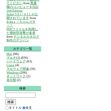
てください
from
黒翼
猫のコンピュータ日記
2nd Edition
Safari 5.0.1 / 4.1.1 が公
開されています
from
おねぇ～ちゃんズＨ
ｉ！
PDFファイルを利用し
た標的型攻撃が多発
from
デジタルカタログ
制作のデジパン
カテゴリ一覧
Mac
(98)
マルチOS
(856)
ハードウェア
(63)
Linux
(4)
マルウェア関連
(30)
Windows
(206)
ネットワーク
(2)
未分類
(2)
検索
タイトル
全文