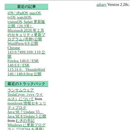
adiary
Version 2.28c.
最近の記事
iOS / iPadOS, macOS,
tvOS, watchOS,
visionOS, Safari 更新版
公開（26.3等）
Microsoft 2026 年 2 月
のセキュリティ更新プ
ログラム (月例) 公開
WordPress 6.9 公開
Chrome
143.0.7499.109/.110 公
開
Firefox 146.0 / ESR
140.6.0 / ESR
115.31.0、Thunderbird
146 / 140.6.0esr 公開
最近のトラックバック
ランサムウェア
TeslaCrypt（vvv ウイ
ルス）について
from
rootdown 情報セキュリ
ティブログ
Java SE 7 Update 55、
Java SE 8 Update 5 公開
from
むぎの手記
Windows に更新プログ
ラム 2718704 を適用し