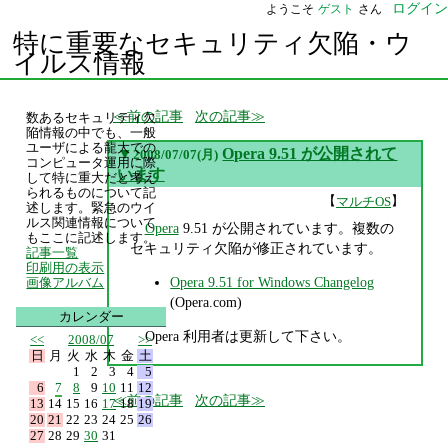
ログイン
ようこそ
ゲスト
さん
特に重要なセキュリティ欠陥・ウ
イルス情報
前の記事
次の記事
数あるセキュリティ欠
陥情報の中でも、一般
ユーザによる龍大での
▼
Opera 9.51 が公開されて
2008/07/07(月)
コンピュータ運用に際
います
して特に重大だと考え
られるものについて記
【
】
マルチOS
述します。緊急のウイ
ルス関連情報について
Opera
9.51 が公開されています。複数の
もここに記述します。
セキュリティ欠陥が修正されています。
記事一覧
印刷用の表示
Opera 9.51 for Windows Changelog
画像アルバム
(Opera.com)
カレンダー
Opera 利用者は更新して下さい。
<<
2008/07
>>
日
月
火
水
木
金
土
1
2
3
4
5
6
7
8
9
10
11
12
前の記事
次の記事
13
14
15
16
17
18
19
20
21
22
23
24
25
26
27
28
29
30
31