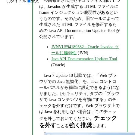
今回修正されたセキュリティ欠陥の 1 つ
タイトル
全文
は、Javadoc が生成する HTML ファイルに
frame インジェクション脆弱性があるとい
うものです。そのため、旧ツールによって
生成された HTML ファイルを修正するた
めの Java API Documentation Updater Tool が
公開されています。
JVNVU#94189582 - Oracle Javadoc ツ
ールに脆弱性
(JVN)
Java API Documentation Updater Tool
(Oracle)
Java 7 Update 10 以降では、「Web ブラ
ウザでの Java 無効化」を、Java コントロ
ールパネルから簡単に設定できるようにな
りました。[セキュリティ] タブの「ブラウ
ザで Java コンテンツを有効にする」のチ
ェックを外すだけです。Web ブラウザ上で
は Java を利用しない場合は、このチェッ
チェック
クを外しておいてください。
を外す
強く推奨
ことを
します。