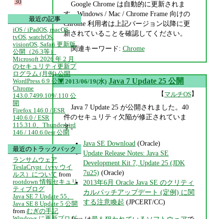
30
Google Chrome は自動的に更新されま
す。Windows / Mac / Chrome Frame 向けの
最近の記事
Chrome 利用者は上記バージョン以降に更
iOS / iPadOS, macOS,
新されていることを確認してください。
tvOS, watchOS,
visionOS, Safari 更新版
関連キーワード:
Chrome
公開（26.3等）
Microsoft 2026 年 2 月
のセキュリティ更新プ
ログラム (月例) 公開
▼
Java 7 Update 25 公開
WordPress 6.9 公開
2013/06/19(水)
Chrome
【
】
マルチOS
143.0.7499.109/.110 公
開
Java 7 Update 25 が公開されました。40
Firefox 146.0 / ESR
件のセキュリティ欠陥が修正されていま
140.6.0 / ESR
115.31.0、Thunderbird
す。
146 / 140.6.0esr 公開
Java SE Download
(Oracle)
最近のトラックバック
Update Release Notes: Java SE
ランサムウェア
Development Kit 7, Update 25 (JDK
TeslaCrypt（vvv ウイ
7u25)
(Oracle)
ルス）について
from
rootdown 情報セキュリ
2013年6月 Oracle Java SE のクリティ
ティブログ
カルパッチアップデート (定例) に関
Java SE 7 Update 55、
する注意喚起
(JPCERT/CC)
Java SE 8 Update 5 公開
from
むぎの手記
Windows に更新プログ
Java は
最も狙われているソフトウェア
で