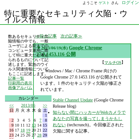
ログイン
ようこそ
ゲスト
さん
特に重要なセキュリティ欠陥・ウ
イルス情報
前の記事
次の記事
数あるセキュリティ欠
陥情報の中でも、一般
ユーザによる龍大での
▼
Google Chrome
2013/06/19(水)
コンピュータ運用に際
27.0.1453.116 公開
して特に重大だと考え
られるものについて記
【
】
マルチOS
述します。緊急のウイ
ルス関連情報について
Windows / Mac / Chrome Frame 向けの
もここに記述します。
Google Chrome 27.0.1453.116 が公開されて
記事一覧
います。1 件のセキュリティ欠陥が修正さ
印刷用の表示
画像アルバム
れています。
カレンダー
Stable Channel Update
(Google Chrome
<<
2013/06
>>
Release blog)
日
月
火
水
木
金
土
知らない間にハッカーがWebカメラで
1
あなたの写真を撮ってしまうかもし
2
3
4
5
6
7
8
れない
(techcrunch)。今回修正された
9
10
11
12
13
14
15
16
17
18
19
20
21
22
欠陥に関する記事。
23
24
25
26
27
28
29