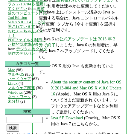
ラム 2718704 を適用し
す。利用者は速やかに更新してください。
てください
from
黒翼
Windows 上にインストール済みの Java を
猫のコンピュータ日記
2nd Edition
更新する場合は、Java コントロールパネル
Safari 5.0.1 / 4.1.1 が公
の [更新] タブから [今すぐ更新] を選択す
開されています
from
るのが便利です。
おねぇ～ちゃんズＨ
ｉ！
Java 6 の
公式アップデートは 2013 年 2
PDFファイルを利用し
た標的型攻撃が多発
月で終了
しました。Java 6 の利用者は、早
from
デジタルカタログ
急に Java 7 へアップグレードしてくださ
制作のデジパン
い。
カテゴリ一覧
Mac OS X 用の Java も更新されていま
Mac
(98)
す。
マルチOS
(856)
ハードウェア
(63)
About the security content of Java for OS
Linux
(4)
X 2013-004 and Mac OS X v10.6 Update
マルウェア関連
(30)
Windows
(206)
16
(Apple)。Mac OS X 用の Java 6 に
ネットワーク
(2)
ついてはまだ更新されています。ソ
未分類
(2)
フトウェアアップデートなどを利用
検索
して更新してください。
Java SE Download
(Oracle)。Mac OS X
用の Java 7 はこちらから。