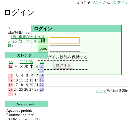
ログイン
ようこそ
ゲスト
さん
ログイン
ID :
ログイン
日記帳ID : vuln
『
特に重要なセキュリ
ID
ティ欠陥・ウイルス情
報
』
pass
カレンダー
ログイン状態を保持する
<<
2026/08
>>
日
月
火
水
木
金
土
1
2
3
4
5
6
7
8
9
10
11
12
13
14
15
16
17
18
19
20
21
22
23
24
25
26
27
28
29
adiary
Version 2.28c.
30
31
System info
Apache : prefork
Runtime : cgi perl
RDBMS : pseudo DB