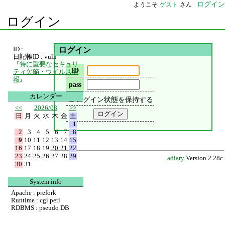
ログイン
ようこそ
ゲスト
さん
ログイン
ID :
ログイン
日記帳ID : vuln
『
特に重要なセキュリ
ID
ティ欠陥・ウイルス情
報
』
pass
カレンダー
ログイン状態を保持する
<<
2026/08
>>
日
月
火
水
木
金
土
1
2
3
4
5
6
7
8
9
10
11
12
13
14
15
16
17
18
19
20
21
22
23
24
25
26
27
28
29
adiary
Version 2.28c.
30
31
System info
Apache : prefork
Runtime : cgi perl
RDBMS : pseudo DB