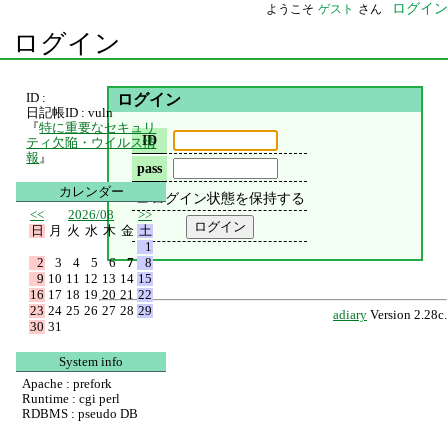
ログイン
ようこそ
ゲスト
さん
ログイン
ID :
ログイン
日記帳ID : vuln
『
特に重要なセキュリ
ID
ティ欠陥・ウイルス情
報
』
pass
カレンダー
ログイン状態を保持する
<<
2026/08
>>
日
月
火
水
木
金
土
1
2
3
4
5
6
7
8
9
10
11
12
13
14
15
16
17
18
19
20
21
22
23
24
25
26
27
28
29
adiary
Version 2.28c.
30
31
System info
Apache : prefork
Runtime : cgi perl
RDBMS : pseudo DB