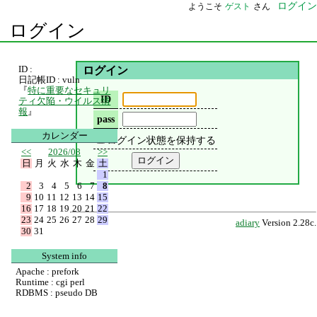
ログイン
ようこそ
ゲスト
さん
ログイン
ID :
ログイン
日記帳ID : vuln
『
特に重要なセキュリ
ID
ティ欠陥・ウイルス情
報
』
pass
カレンダー
ログイン状態を保持する
<<
2026/08
>>
日
月
火
水
木
金
土
1
2
3
4
5
6
7
8
9
10
11
12
13
14
15
16
17
18
19
20
21
22
23
24
25
26
27
28
29
adiary
Version 2.28c.
30
31
System info
Apache : prefork
Runtime : cgi perl
RDBMS : pseudo DB