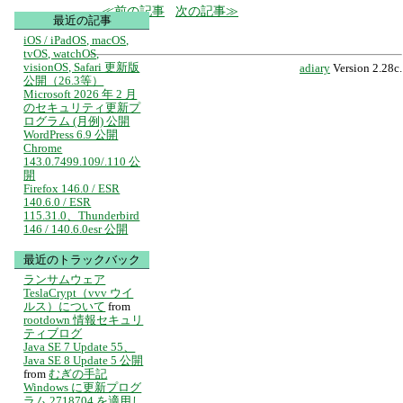
前の記事
次の記事
最近の記事
iOS / iPadOS, macOS,
tvOS, watchOS,
visionOS, Safari 更新版
adiary
Version 2.28c.
公開（26.3等）
Microsoft 2026 年 2 月
のセキュリティ更新プ
ログラム (月例) 公開
WordPress 6.9 公開
Chrome
143.0.7499.109/.110 公
開
Firefox 146.0 / ESR
140.6.0 / ESR
115.31.0、Thunderbird
146 / 140.6.0esr 公開
最近のトラックバック
ランサムウェア
TeslaCrypt（vvv ウイ
ルス）について
from
rootdown 情報セキュリ
ティブログ
Java SE 7 Update 55、
Java SE 8 Update 5 公開
from
むぎの手記
Windows に更新プログ
ラム 2718704 を適用し