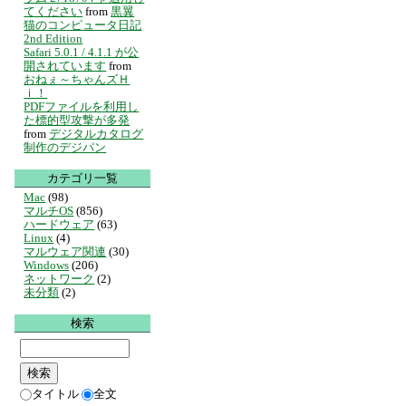
てください
from
黒翼
猫のコンピュータ日記
2nd Edition
Safari 5.0.1 / 4.1.1 が公
開されています
from
おねぇ～ちゃんズＨ
ｉ！
PDFファイルを利用し
た標的型攻撃が多発
from
デジタルカタログ
制作のデジパン
カテゴリ一覧
Mac
(98)
マルチOS
(856)
ハードウェア
(63)
Linux
(4)
マルウェア関連
(30)
Windows
(206)
ネットワーク
(2)
未分類
(2)
検索
タイトル
全文