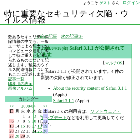
ログイン
ようこそ
ゲスト
さん
特に重要なセキュリティ欠陥・ウ
イルス情報
前の記事
次の記事
数あるセキュリティ欠
陥情報の中でも、一般
ユーザによる龍大での
▼
Safari 3.1.1 が公開されて
2008/04/18(金)
コンピュータ運用に際
います
して特に重大だと考え
られるものについて記
【
】
マルチOS
述します。緊急のウイ
ルス関連情報について
Safari 3.1.1 が公開されています。4 件の
もここに記述します。
新規の欠陥が修正されています。
記事一覧
印刷用の表示
About the security content of Safari 3.1.1
画像アルバム
(Apple)
カレンダー
Safari 3.1.1
(Apple)
<<
2008/04
>>
日
月
火
水
木
金
土
Safari 3.x の利用者は、
ソフトウェア・
1
2
3
4
5
アップデート
などを利用して更新してくだ
6
7
8
9
10
11
12
さい。
13
14
15
16
17
18
19
20
21
22
23
24
25
26
27
28
29
30