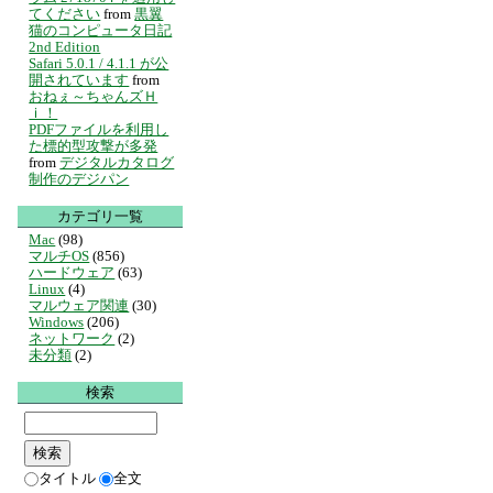
てください
from
黒翼
猫のコンピュータ日記
2nd Edition
Safari 5.0.1 / 4.1.1 が公
開されています
from
おねぇ～ちゃんズＨ
ｉ！
PDFファイルを利用し
た標的型攻撃が多発
from
デジタルカタログ
制作のデジパン
カテゴリ一覧
Mac
(98)
マルチOS
(856)
ハードウェア
(63)
Linux
(4)
マルウェア関連
(30)
Windows
(206)
ネットワーク
(2)
未分類
(2)
検索
タイトル
全文