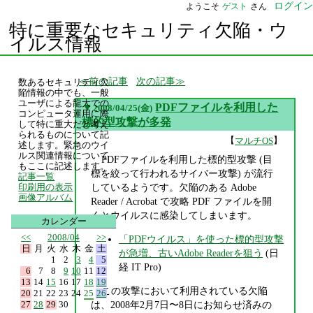
ログイン
ようこそ
ゲスト
さん
特に重要なセキュリティ欠陥・ウ
イルス情報
前の記事
次の記事
数あるセキュリティ欠
陥情報の中でも、一般
ユーザによる龍大での
▼
PDFファイルを利用した
2008/04/25(金)
コンピュータ運用に際
標的型攻撃が多発
して特に重大だと考え
られるものについて記
【
】
マルチOS
述します。緊急のウイ
ルス関連情報について
PDFファイルを利用した標的型攻撃 (目
もここに記述します。
標を絞って行われるサイバー攻撃) が流行
記事一覧
しているようです。欠陥のある Adobe
印刷用の表示
画像アルバム
Reader / Acrobat で攻略 PDF ファイルを開
くとウイルスに感染してしまいます。
カレンダー
<<
2008/04
>>
「PDFウイルス」を使った標的型攻撃
日
月
火
水
木
金
土
が急増、古いAdobe Readerを狙う
(日
1
2
3
4
5
経 IT Pro)
6
7
8
9
10
11
12
13
14
15
16
17
18
19
この攻撃において利用されている欠陥
20
21
22
23
24
25
26
27
28
29
30
は、2008年2月7日〜8日にお知らせ済みの