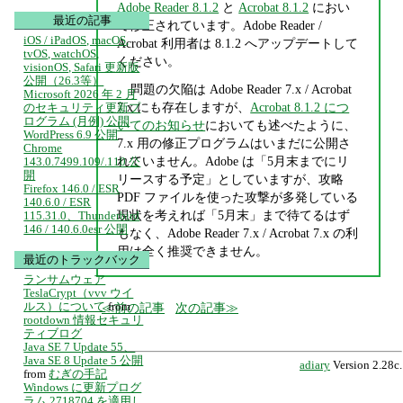
Adobe Reader 8.1.2
と
Acrobat 8.1.2
におい
最近の記事
て修正されています。Adobe Reader /
iOS / iPadOS, macOS,
Acrobat 利用者は 8.1.2 へアップデートして
tvOS, watchOS,
ください。
visionOS, Safari 更新版
公開（26.3等）
問題の欠陥は Adobe Reader 7.x / Acrobat
Microsoft 2026 年 2 月
7.x にも存在しますが、
Acrobat 8.1.2 につ
のセキュリティ更新プ
ログラム (月例) 公開
いてのお知らせ
においても述べたように、
WordPress 6.9 公開
7.x 用の修正プログラムはいまだに公開さ
Chrome
れていません。Adobe は「5月末までにリ
143.0.7499.109/.110 公
開
リースする予定」としていますが、攻略
Firefox 146.0 / ESR
PDF ファイルを使った攻撃が多発している
140.6.0 / ESR
現状を考えれば「5月末」まで待てるはず
115.31.0、Thunderbird
146 / 140.6.0esr 公開
もなく、Adobe Reader 7.x / Acrobat 7.x の利
用は全く推奨できません。
最近のトラックバック
ランサムウェア
TeslaCrypt（vvv ウイ
ルス）について
from
前の記事
次の記事
rootdown 情報セキュリ
ティブログ
Java SE 7 Update 55、
Java SE 8 Update 5 公開
adiary
Version 2.28c.
from
むぎの手記
Windows に更新プログ
ラム 2718704 を適用し