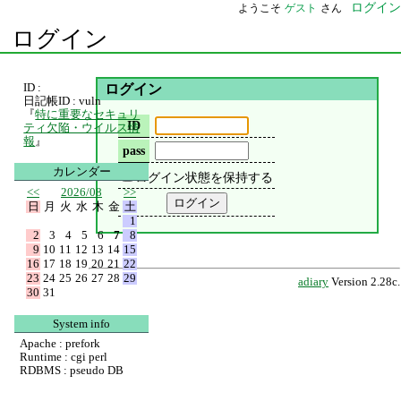
ログイン
ようこそ
ゲスト
さん
ログイン
ID :
ログイン
日記帳ID : vuln
『
特に重要なセキュリ
ID
ティ欠陥・ウイルス情
報
』
pass
カレンダー
ログイン状態を保持する
<<
2026/08
>>
日
月
火
水
木
金
土
1
2
3
4
5
6
7
8
9
10
11
12
13
14
15
16
17
18
19
20
21
22
23
24
25
26
27
28
29
adiary
Version 2.28c.
30
31
System info
Apache : prefork
Runtime : cgi perl
RDBMS : pseudo DB