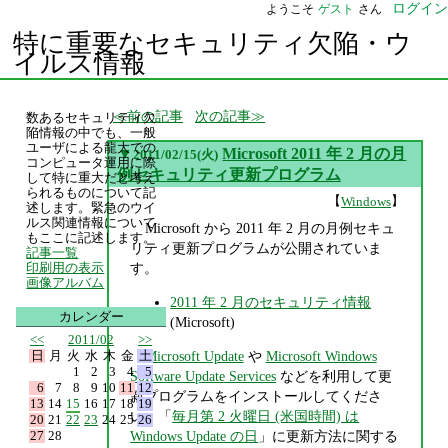
ログイン
ようこそ
ゲスト
さん
特に重要なセキュリティ欠陥・ウ
イルス情報
前の記事
次の記事
数あるセキュリティ欠
陥情報の中でも、一般
ユーザによる龍大での
▼
Microsoft 2011 年 2 月の月
2011/02/15(火)
コンピュータ運用に際
例セキュリティ更新プログラム
して特に重大だと考え
られるものについて記
【
】
Windows
述します。緊急のウイ
ルス関連情報について
Microsoft から 2011 年 2 月の月例セキュ
もここに記述します。
リティ更新プログラムが公開されていま
記事一覧
す。
印刷用の表示
画像アルバム
2011 年 2 月のセキュリティ情報
カレンダー
(Microsoft)
<<
2011/02
>>
日
月
火
水
木
金
土
Microsoft Update
や
Microsoft Windows
1
2
3
4
5
Software Update Services
などを利用して更
6
7
8
9
10
11
12
新プログラムをインストールしてくださ
13
14
15
16
17
18
19
い。「
毎月第 2 火曜日 (米国時間) は
20
21
22
23
24
25
26
27
28
Windows Update の日
」に更新方法に関する