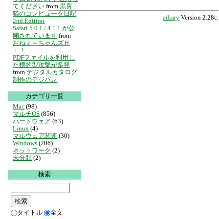
てください
from
黒翼
猫のコンピュータ日記
adiary
Version 2.28c.
2nd Edition
Safari 5.0.1 / 4.1.1 が公
開されています
from
おねぇ～ちゃんズＨ
ｉ！
PDFファイルを利用し
た標的型攻撃が多発
from
デジタルカタログ
制作のデジパン
カテゴリ一覧
Mac
(98)
マルチOS
(856)
ハードウェア
(63)
Linux
(4)
マルウェア関連
(30)
Windows
(206)
ネットワーク
(2)
未分類
(2)
検索
タイトル
全文