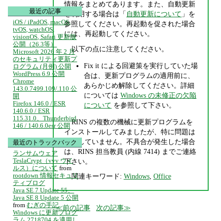
情報をまとめてあります。また、自動更新
最近の記事
を利用する場合は「
自動更新について
」を
iOS / iPadOS, macOS,
参照してください。再起動を促された場合
tvOS, watchOS,
には、再起動してください。
visionOS, Safari 更新版
公開（26.3等）
以下の点に注意してください。
Microsoft 2026 年 2 月
のセキュリティ更新プ
Fix it による回避策を実行していた場
ログラム (月例) 公開
WordPress 6.9 公開
合は、更新プログラムの適用前に、
Chrome
あらかじめ解除してください。詳細
143.0.7499.109/.110 公
については
Windows の未修正の欠陥
開
Firefox 146.0 / ESR
について
を参照して下さい。
140.6.0 / ESR
115.31.0、Thunderbird
RINS の複数の機械に更新プログラムを
146 / 140.6.0esr 公開
インストールしてみましたが、特に問題は
発生していません。不具合が発生した場合
最近のトラックバック
は、RINS 担当教員 (内線 7414) までご連絡
ランサムウェア
TeslaCrypt（vvv ウイ
下さい。
ルス）について
from
rootdown 情報セキュリ
関連キーワード:
Windows
,
Office
ティブログ
Java SE 7 Update 55、
Java SE 8 Update 5 公開
from
むぎの手記
前の記事
次の記事
Windows に更新プログ
ラム 2718704 を適用し