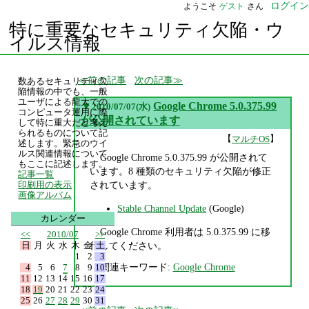
ログイン
ようこそ
ゲスト
さん
特に重要なセキュリティ欠陥・ウ
イルス情報
前の記事
次の記事
数あるセキュリティ欠
陥情報の中でも、一般
ユーザによる龍大での
▼
Google Chrome 5.0.375.99
2010/07/07(水)
コンピュータ運用に際
が公開されています
して特に重大だと考え
られるものについて記
【
】
マルチOS
述します。緊急のウイ
ルス関連情報について
Google Chrome 5.0.375.99 が公開されて
もここに記述します。
います。8 種類のセキュリティ欠陥が修正
記事一覧
されています。
印刷用の表示
画像アルバム
Stable Channel Update
(Google)
カレンダー
Google Chrome 利用者は 5.0.375.99 に移
<<
2010/07
>>
日
月
火
水
木
金
土
行してください。
1
2
3
関連キーワード:
Google Chrome
4
5
6
7
8
9
10
11
12
13
14
15
16
17
18
19
20
21
22
23
24
25
26
27
28
29
30
31