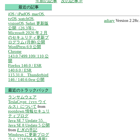
前の記事
次の記事
最近の記事
iOS / iPadOS, macOS,
tvOS, watchOS,
adiary
Version 2.28c.
visionOS, Safari 更新版
公開（26.3等）
Microsoft 2026 年 2 月
のセキュリティ更新プ
ログラム (月例) 公開
WordPress 6.9 公開
Chrome
143.0.7499.109/.110 公
開
Firefox 146.0 / ESR
140.6.0 / ESR
115.31.0、Thunderbird
146 / 140.6.0esr 公開
最近のトラックバック
ランサムウェア
TeslaCrypt（vvv ウイ
ルス）について
from
rootdown 情報セキュリ
ティブログ
Java SE 7 Update 55、
Java SE 8 Update 5 公開
from
むぎの手記
Windows に更新プログ
ラム 2718704 を適用し