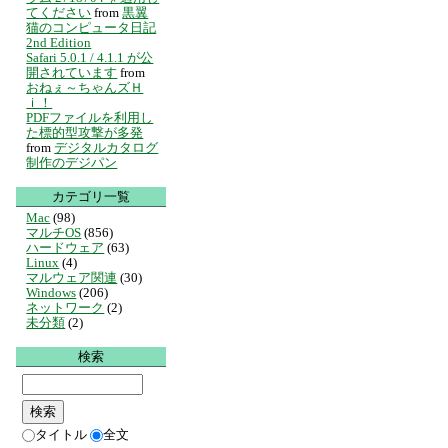
てください
from
黒翼
猫のコンピュータ日記
2nd Edition
Safari 5.0.1 / 4.1.1 が公
開されています
from
おねぇ～ちゃんズＨ
ｉ！
PDFファイルを利用し
た標的型攻撃が多発
from
デジタルカタログ
制作のデジパン
カテゴリ一覧
Mac
(98)
マルチOS
(856)
ハードウェア
(63)
Linux
(4)
マルウェア関連
(30)
Windows
(206)
ネットワーク
(2)
未分類
(2)
検索
タイトル
全文