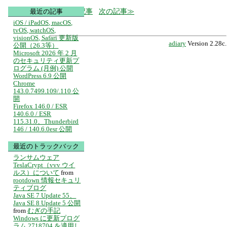
前の記事
次の記事
最近の記事
iOS / iPadOS, macOS,
tvOS, watchOS,
visionOS, Safari 更新版
adiary
Version 2.28c.
公開（26.3等）
Microsoft 2026 年 2 月
のセキュリティ更新プ
ログラム (月例) 公開
WordPress 6.9 公開
Chrome
143.0.7499.109/.110 公
開
Firefox 146.0 / ESR
140.6.0 / ESR
115.31.0、Thunderbird
146 / 140.6.0esr 公開
最近のトラックバック
ランサムウェア
TeslaCrypt（vvv ウイ
ルス）について
from
rootdown 情報セキュリ
ティブログ
Java SE 7 Update 55、
Java SE 8 Update 5 公開
from
むぎの手記
Windows に更新プログ
ラム 2718704 を適用し