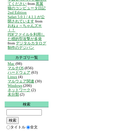
てください
from
黒翼
猫のコンピュータ日記
2nd Edition
Safari 5.0.1 / 4.1.1 が公
開されています
from
おねぇ～ちゃんズＨ
ｉ！
PDFファイルを利用し
た標的型攻撃が多発
from
デジタルカタログ
制作のデジパン
カテゴリ一覧
Mac
(98)
マルチOS
(856)
ハードウェア
(63)
Linux
(4)
マルウェア関連
(30)
Windows
(206)
ネットワーク
(2)
未分類
(2)
検索
タイトル
全文