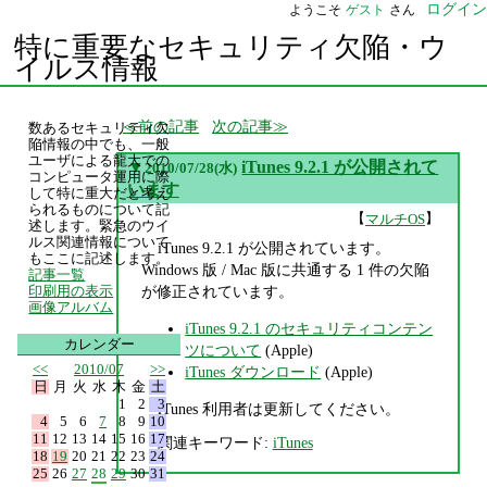
ログイン
ようこそ
ゲスト
さん
特に重要なセキュリティ欠陥・ウ
イルス情報
前の記事
次の記事
数あるセキュリティ欠
陥情報の中でも、一般
ユーザによる龍大での
▼
iTunes 9.2.1 が公開されて
2010/07/28(水)
コンピュータ運用に際
います
して特に重大だと考え
られるものについて記
【
】
マルチOS
述します。緊急のウイ
ルス関連情報について
iTunes 9.2.1 が公開されています。
もここに記述します。
Windows 版 / Mac 版に共通する 1 件の欠陥
記事一覧
が修正されています。
印刷用の表示
画像アルバム
iTunes 9.2.1 のセキュリティコンテン
カレンダー
ツについて
(Apple)
<<
2010/07
>>
iTunes ダウンロード
(Apple)
日
月
火
水
木
金
土
1
2
3
iTunes 利用者は更新してください。
4
5
6
7
8
9
10
11
12
13
14
15
16
17
関連キーワード:
iTunes
18
19
20
21
22
23
24
25
26
27
28
29
30
31