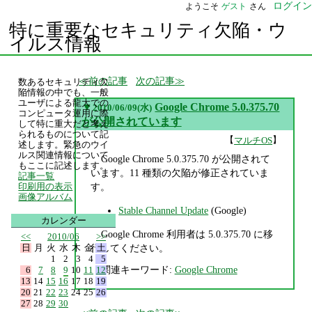
ログイン
ようこそ
ゲスト
さん
特に重要なセキュリティ欠陥・ウ
イルス情報
前の記事
次の記事
数あるセキュリティ欠
陥情報の中でも、一般
ユーザによる龍大での
▼
Google Chrome 5.0.375.70
2010/06/09(水)
コンピュータ運用に際
が公開されています
して特に重大だと考え
られるものについて記
【
】
マルチOS
述します。緊急のウイ
ルス関連情報について
Google Chrome 5.0.375.70 が公開されて
もここに記述します。
います。11 種類の欠陥が修正されていま
記事一覧
す。
印刷用の表示
画像アルバム
Stable Channel Update
(Google)
カレンダー
Google Chrome 利用者は 5.0.375.70 に移
<<
2010/06
>>
日
月
火
水
木
金
土
行してください。
1
2
3
4
5
関連キーワード:
Google Chrome
6
7
8
9
10
11
12
13
14
15
16
17
18
19
20
21
22
23
24
25
26
27
28
29
30