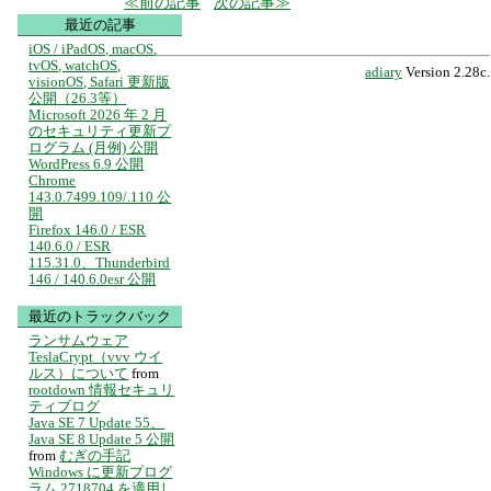
前の記事
次の記事
最近の記事
iOS / iPadOS, macOS,
tvOS, watchOS,
adiary
Version 2.28c.
visionOS, Safari 更新版
公開（26.3等）
Microsoft 2026 年 2 月
のセキュリティ更新プ
ログラム (月例) 公開
WordPress 6.9 公開
Chrome
143.0.7499.109/.110 公
開
Firefox 146.0 / ESR
140.6.0 / ESR
115.31.0、Thunderbird
146 / 140.6.0esr 公開
最近のトラックバック
ランサムウェア
TeslaCrypt（vvv ウイ
ルス）について
from
rootdown 情報セキュリ
ティブログ
Java SE 7 Update 55、
Java SE 8 Update 5 公開
from
むぎの手記
Windows に更新プログ
ラム 2718704 を適用し