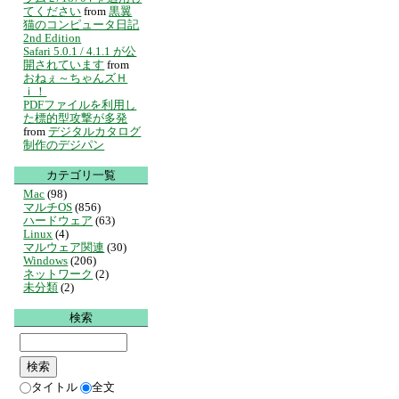
てください
from
黒翼
猫のコンピュータ日記
2nd Edition
Safari 5.0.1 / 4.1.1 が公
開されています
from
おねぇ～ちゃんズＨ
ｉ！
PDFファイルを利用し
た標的型攻撃が多発
from
デジタルカタログ
制作のデジパン
カテゴリ一覧
Mac
(98)
マルチOS
(856)
ハードウェア
(63)
Linux
(4)
マルウェア関連
(30)
Windows
(206)
ネットワーク
(2)
未分類
(2)
検索
タイトル
全文