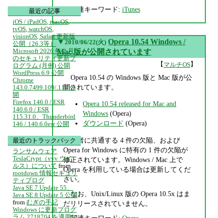
関連キーワード:
iTunes
最近の記事
iOS / iPadOS, macOS,
tvOS, watchOS,
visionOS, Safari 更新版
▼
Opera 10.54 Windows /
2010/06/22(火)
公開（26.3等）
Microsoft 2026 年 2 月
Mac 版が公開されています
のセキュリティ更新プ
【
】
マルチOS
ログラム (月例) 公開
WordPress 6.9 公開
Opera 10.54 の Windows 版と Mac 版が公
Chrome
開されています。
143.0.7499.109/.110 公
開
Firefox 146.0 / ESR
Opera 10.54 released for Mac and
140.6.0 / ESR
Windows
(Opera)
115.31.0、Thunderbird
ダウンロード
(Opera)
146 / 140.6.0esr 公開
両者に共通する 4 件の欠陥、および
最近のトラックバック
Opera for Windows に特有の 1 件の欠陥が
ランサムウェア
TeslaCrypt（vvv ウイ
修正されています。Windows / Mac 上で
ルス）について
from
Opera を利用している場合は更新してくだ
rootdown 情報セキュリ
さい。
ティブログ
Java SE 7 Update 55、
なお、Unix/Linux 版の Opera 10.5x はま
Java SE 8 Update 5 公開
from
むぎの手記
だリリースされていません。
Windows に更新プログ
ラム 2718704 を適用し