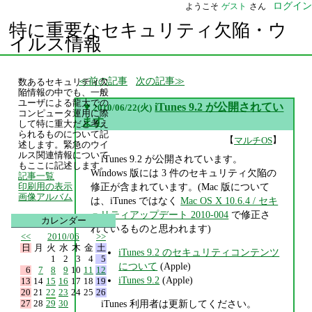
ログイン
ようこそ
ゲスト
さん
特に重要なセキュリティ欠陥・ウ
イルス情報
前の記事
次の記事
数あるセキュリティ欠
陥情報の中でも、一般
ユーザによる龍大での
▼
iTunes 9.2 が公開されてい
2010/06/22(火)
コンピュータ運用に際
ます
して特に重大だと考え
られるものについて記
【
】
マルチOS
述します。緊急のウイ
ルス関連情報について
iTunes 9.2 が公開されています。
もここに記述します。
Windows 版には 3 件のセキュリティ欠陥の
記事一覧
修正が含まれています。(Mac 版について
印刷用の表示
画像アルバム
は、iTunes ではなく
Mac OS X 10.6.4 / セキ
ュリティアップデート 2010-004
で修正さ
カレンダー
れているものと思われます)
<<
2010/06
>>
日
月
火
水
木
金
土
iTunes 9.2 のセキュリティコンテンツ
1
2
3
4
5
について
(Apple)
6
7
8
9
10
11
12
iTunes 9.2
(Apple)
13
14
15
16
17
18
19
20
21
22
23
24
25
26
27
28
29
30
iTunes 利用者は更新してください。