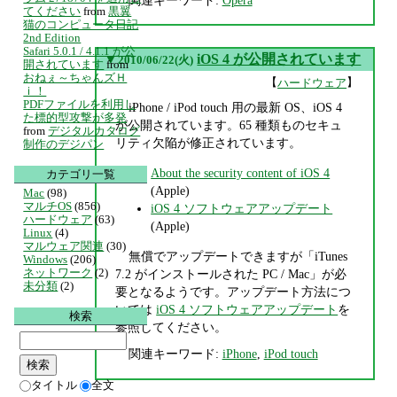
関連キーワード:
Opera
てください
from
黒翼
猫のコンピュータ日記
2nd Edition
Safari 5.0.1 / 4.1.1 が公
▼
iOS 4 が公開されています
2010/06/22(火)
開されています
from
おねぇ～ちゃんズＨ
【
】
ハードウェア
ｉ！
PDFファイルを利用し
iPhone / iPod touch 用の最新 OS、iOS 4
た標的型攻撃が多発
が公開されています。65 種類ものセキュ
from
デジタルカタログ
リティ欠陥が修正されています。
制作のデジパン
About the security content of iOS 4
カテゴリ一覧
(Apple)
Mac
(98)
マルチOS
(856)
iOS 4 ソフトウェアアップデート
ハードウェア
(63)
(Apple)
Linux
(4)
マルウェア関連
(30)
無償でアップデートできますが「iTunes
Windows
(206)
ネットワーク
(2)
7.2 がインストールされた PC / Mac」が必
未分類
(2)
要となるようです。アップデート方法につ
いては
iOS 4 ソフトウェアアップデート
を
検索
参照してください。
関連キーワード:
iPhone
,
iPod touch
タイトル
全文