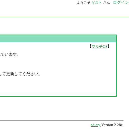
ログイン
ようこそ
ゲスト
さん
【
】
マルチOS
されています。
して更新してください。
adiary
Version 2.28c.