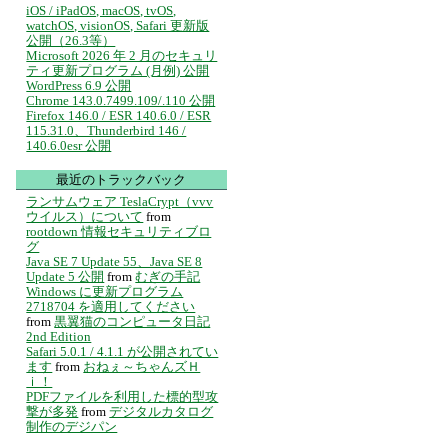
iOS / iPadOS, macOS, tvOS,
watchOS, visionOS, Safari 更新版
公開（26.3等）
Microsoft 2026 年 2 月のセキュリ
ティ更新プログラム (月例) 公開
WordPress 6.9 公開
Chrome 143.0.7499.109/.110 公開
Firefox 146.0 / ESR 140.6.0 / ESR
115.31.0、Thunderbird 146 /
140.6.0esr 公開
最近のトラックバック
ランサムウェア TeslaCrypt（vvv
ウイルス）について
from
rootdown 情報セキュリティブロ
グ
Java SE 7 Update 55、Java SE 8
Update 5 公開
from
むぎの手記
Windows に更新プログラム
2718704 を適用してください
from
黒翼猫のコンピュータ日記
2nd Edition
Safari 5.0.1 / 4.1.1 が公開されてい
ます
from
おねぇ～ちゃんズＨ
ｉ！
PDFファイルを利用した標的型攻
撃が多発
from
デジタルカタログ
制作のデジパン