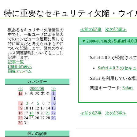
特に重要なセキュリティ欠陥・ウイ
前の記事
次の記事
数あるセキュリティ欠陥情報の
中でも、一般ユーザによる龍大
でのコンピュータ運用に際して
▼
Safari 
2009/08/18(火)
特に重大だと考えられるものに
ついて記述します。緊急のウイ
ルス関連情報についてもここに
Safari 4.0.3 が
記述します。
記事一覧
印刷用の表示
Safari 4.0.3
画像アルバム
Safari を利用している場合
カレンダー
関連キーワード:
Safari
<<
2009/08
>>
日
月
火
水
木
金
土
1
2
3
4
5
6
7
8
9
10
11
12
13
14
15
16
17
18
19
20
21
22
前の記事
次の記事
23
24
25
26
27
28
29
30
31
最近の記事