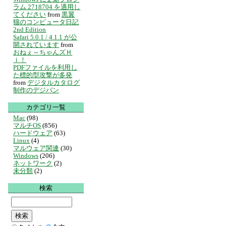
ラム 2718704 を適用し
てください
from
黒翼
猫のコンピュータ日記
2nd Edition
Safari 5.0.1 / 4.1.1 が公
開されています
from
おねぇ～ちゃんズＨ
ｉ！
PDFファイルを利用し
た標的型攻撃が多発
from
デジタルカタログ
制作のデジパン
カテゴリ一覧
Mac
(98)
マルチOS
(856)
ハードウェア
(63)
Linux
(4)
マルウェア関連
(30)
Windows
(206)
ネットワーク
(2)
未分類
(2)
検索