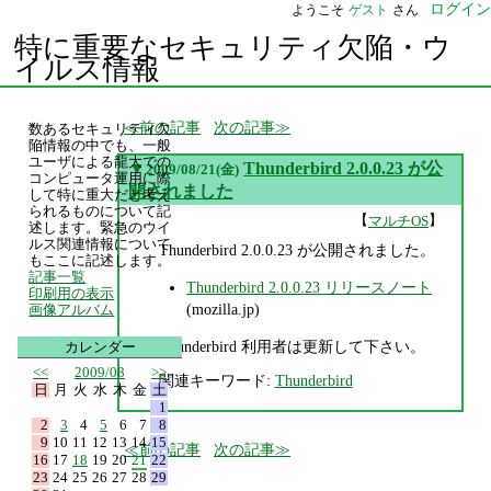
ログイン
ようこそ
ゲスト
さん
特に重要なセキュリティ欠陥・ウ
イルス情報
前の記事
次の記事
数あるセキュリティ欠
陥情報の中でも、一般
ユーザによる龍大での
▼
Thunderbird 2.0.0.23 が公
2009/08/21(金)
コンピュータ運用に際
開されました
して特に重大だと考え
られるものについて記
【
】
マルチOS
述します。緊急のウイ
ルス関連情報について
Thunderbird 2.0.0.23 が公開されました。
もここに記述します。
記事一覧
Thunderbird 2.0.0.23 リリースノート
印刷用の表示
(mozilla.jp)
画像アルバム
Thunderbird 利用者は更新して下さい。
カレンダー
<<
2009/08
>>
関連キーワード:
Thunderbird
日
月
火
水
木
金
土
1
2
3
4
5
6
7
8
9
10
11
12
13
14
15
前の記事
次の記事
16
17
18
19
20
21
22
23
24
25
26
27
28
29