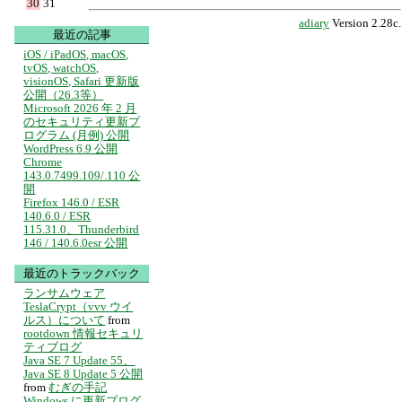
30
31
adiary
Version 2.28c.
最近の記事
iOS / iPadOS, macOS,
tvOS, watchOS,
visionOS, Safari 更新版
公開（26.3等）
Microsoft 2026 年 2 月
のセキュリティ更新プ
ログラム (月例) 公開
WordPress 6.9 公開
Chrome
143.0.7499.109/.110 公
開
Firefox 146.0 / ESR
140.6.0 / ESR
115.31.0、Thunderbird
146 / 140.6.0esr 公開
最近のトラックバック
ランサムウェア
TeslaCrypt（vvv ウイ
ルス）について
from
rootdown 情報セキュリ
ティブログ
Java SE 7 Update 55、
Java SE 8 Update 5 公開
from
むぎの手記
Windows に更新プログ