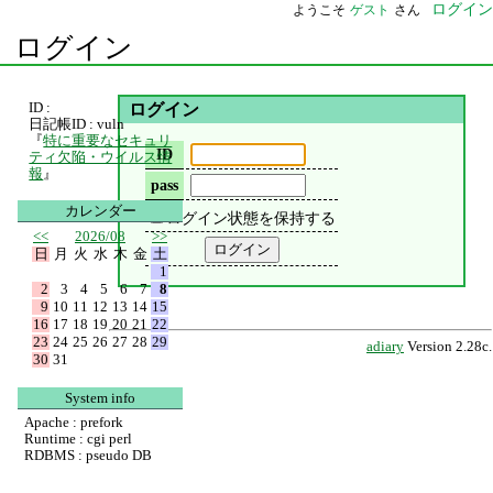
ログイン
ようこそ
ゲスト
さん
ログイン
ID :
ログイン
日記帳ID : vuln
『
特に重要なセキュリ
ID
ティ欠陥・ウイルス情
報
』
pass
カレンダー
ログイン状態を保持する
<<
2026/08
>>
日
月
火
水
木
金
土
1
2
3
4
5
6
7
8
9
10
11
12
13
14
15
16
17
18
19
20
21
22
23
24
25
26
27
28
29
adiary
Version 2.28c.
30
31
System info
Apache : prefork
Runtime : cgi perl
RDBMS : pseudo DB