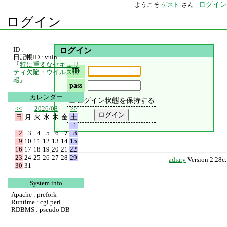
ログイン
ようこそ
ゲスト
さん
ログイン
ID :
ログイン
日記帳ID : vuln
『
特に重要なセキュリ
ID
ティ欠陥・ウイルス情
報
』
pass
カレンダー
ログイン状態を保持する
<<
2026/08
>>
日
月
火
水
木
金
土
1
2
3
4
5
6
7
8
9
10
11
12
13
14
15
16
17
18
19
20
21
22
23
24
25
26
27
28
29
adiary
Version 2.28c.
30
31
System info
Apache : prefork
Runtime : cgi perl
RDBMS : pseudo DB