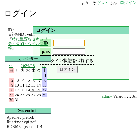
ログイン
ようこそ
ゲスト
さん
ログイン
ID :
ログイン
日記帳ID : vuln
『
特に重要なセキュリ
ID
ティ欠陥・ウイルス情
報
』
pass
カレンダー
ログイン状態を保持する
<<
2026/08
>>
日
月
火
水
木
金
土
1
2
3
4
5
6
7
8
9
10
11
12
13
14
15
16
17
18
19
20
21
22
23
24
25
26
27
28
29
adiary
Version 2.28c.
30
31
System info
Apache : prefork
Runtime : cgi perl
RDBMS : pseudo DB