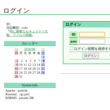
ログイン
ID :
ログイン
日記帳ID : vuln
『
特に重要なセキュリティ欠
ID
陥・ウイルス情報
』
pass
カレンダー
ログイン状態を保持す
<<
2026/08
>>
日
月
火
水
木
金
土
1
2
3
4
5
6
7
8
9
10
11
12
13
14
15
16
17
18
19
20
21
22
23
24
25
26
27
28
29
30
31
System info
Apache : prefork
Runtime : cgi perl
RDBMS : pseudo DB