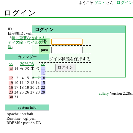
ログイン
ようこそ
ゲスト
さん
ログイン
ID :
ログイン
日記帳ID : vuln
『
特に重要なセキュリ
ID
ティ欠陥・ウイルス情
報
』
pass
カレンダー
ログイン状態を保持する
<<
2026/08
>>
日
月
火
水
木
金
土
1
2
3
4
5
6
7
8
9
10
11
12
13
14
15
16
17
18
19
20
21
22
23
24
25
26
27
28
29
adiary
Version 2.28c.
30
31
System info
Apache : prefork
Runtime : cgi perl
RDBMS : pseudo DB