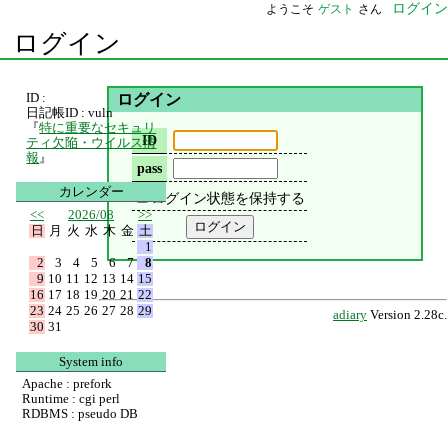
ログイン
ようこそ
ゲスト
さん
ログイン
ID :
ログイン
日記帳ID : vuln
『
特に重要なセキュリ
ID
ティ欠陥・ウイルス情
報
』
pass
カレンダー
ログイン状態を保持する
<<
2026/08
>>
日
月
火
水
木
金
土
1
2
3
4
5
6
7
8
9
10
11
12
13
14
15
16
17
18
19
20
21
22
23
24
25
26
27
28
29
adiary
Version 2.28c.
30
31
System info
Apache : prefork
Runtime : cgi perl
RDBMS : pseudo DB