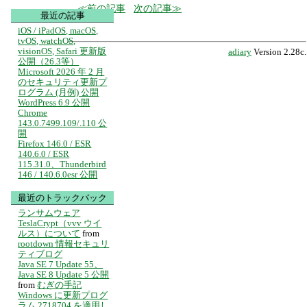
前の記事
次の記事
最近の記事
iOS / iPadOS, macOS,
tvOS, watchOS,
visionOS, Safari 更新版
adiary
Version 2.28c.
公開（26.3等）
Microsoft 2026 年 2 月
のセキュリティ更新プ
ログラム (月例) 公開
WordPress 6.9 公開
Chrome
143.0.7499.109/.110 公
開
Firefox 146.0 / ESR
140.6.0 / ESR
115.31.0、Thunderbird
146 / 140.6.0esr 公開
最近のトラックバック
ランサムウェア
TeslaCrypt（vvv ウイ
ルス）について
from
rootdown 情報セキュリ
ティブログ
Java SE 7 Update 55、
Java SE 8 Update 5 公開
from
むぎの手記
Windows に更新プログ
ラム 2718704 を適用し