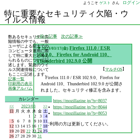
ログイン
ようこそ
ゲスト
さん
特に重要なセキュリティ欠陥・ウ
イルス情報
前の記事
次の記事
数あるセキュリティ欠
陥情報の中でも、一般
ユーザによる龍大での
▼
Firefox 111.0 / ESR
2023/03/17(金)
コンピュータ運用に際
102.9.0、Firefox for Android 110、
して特に重大だと考え
られるものについて記
Thunderbird 102.9.0 公開
述します。緊急のウイ
【
】
マルチOS
ルス関連情報について
もここに記述します。
Firefox 111.0 / ESR 102.9.0、Firefox for
記事一覧
Android 110、Thunderbird 102.9.0 が公開さ
印刷用の表示
画像アルバム
れました。セキュリティ修正を含みます。
カレンダー
https://mozillazine.jp/?p=8037
<<
2023/03
>>
https://mozillazine.jp/?p=8044
日
月
火
水
木
金
土
https://mozillazine.jp/?p=8053
1
2
3
4
5
6
7
8
9
10
11
ご利用の方は更新してください。
12
13
14
15
16
17
18
19
20
21
22
23
24
25
26
27
28
29
30
31