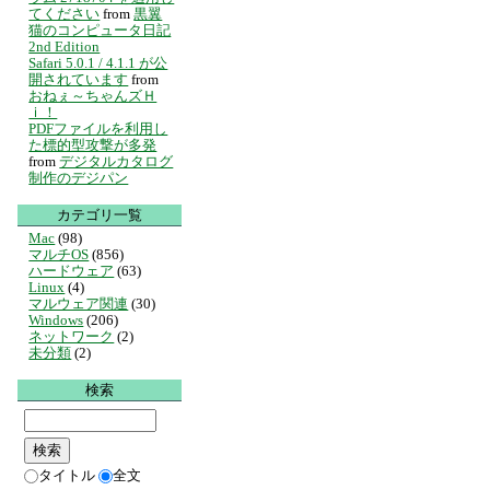
てください
from
黒翼
猫のコンピュータ日記
2nd Edition
Safari 5.0.1 / 4.1.1 が公
開されています
from
おねぇ～ちゃんズＨ
ｉ！
PDFファイルを利用し
た標的型攻撃が多発
from
デジタルカタログ
制作のデジパン
カテゴリ一覧
Mac
(98)
マルチOS
(856)
ハードウェア
(63)
Linux
(4)
マルウェア関連
(30)
Windows
(206)
ネットワーク
(2)
未分類
(2)
検索
タイトル
全文