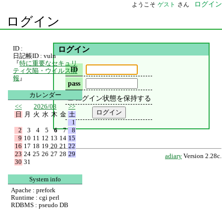
ログイン
ようこそ
ゲスト
さん
ログイン
ID :
ログイン
日記帳ID : vuln
『
特に重要なセキュリ
ID
ティ欠陥・ウイルス情
報
』
pass
カレンダー
ログイン状態を保持する
<<
2026/08
>>
日
月
火
水
木
金
土
1
2
3
4
5
6
7
8
9
10
11
12
13
14
15
16
17
18
19
20
21
22
23
24
25
26
27
28
29
adiary
Version 2.28c.
30
31
System info
Apache : prefork
Runtime : cgi perl
RDBMS : pseudo DB