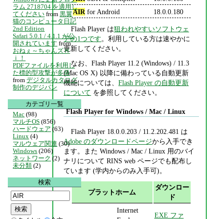
ラム 2718704 を適用し
AIR
for Android
18.0.0.180
てください
from
黒翼
猫のコンピュータ日記
2nd Edition
Flash Player は
狙われやすいソフトウェ
Safari 5.0.1 / 4.1.1 が公
アの1つです
。利用している方は速やかに
開されています
from
更新してください。
おねぇ～ちゃんズＨ
ｉ！
なお、Flash Player 11.2 (Windows) / 11.3
PDFファイルを利用し
た標的型攻撃が多発
(Mac OS X) 以降に備わっている自動更新
from
デジタルカタログ
機能については、
Flash Player の自動更新
制作のデジパン
について
を参照してください。
カテゴリ一覧
Flash Player for Windows / Mac / Linux
Mac
(98)
マルチOS
(856)
ハードウェア
(63)
Flash Player 18.0.0.203 / 11.2.202.481 は
Linux
(4)
Adobe のダウンロードページ
から入手でき
マルウェア関連
(30)
ます。また Windows / Mac / Linux 用のバイ
Windows
(206)
ネットワーク
(2)
ナリについて RINS web ページでも配布し
未分類
(2)
ています (学内からのみ入手可)。
検索
ダウンロー
プラットホーム
ド
Internet
EXE ファ