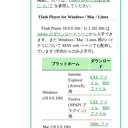
について
を参照してください。
Flash Player for Windows / Mac / Linux
Flash Player 18.0.0.160 / 11.2.202.466 は
Adobe のダウンロードページ
から入手でき
ます。また Windows / Mac / Linux 用のバイ
ナリについて RINS web ページでも配布し
ています (学内からのみ入手可)。
ダウンロー
プラットホーム
ド
Internet
EXE ファ
Explorer
イル
、
MSI
(ActiveX)
ファイル
用
Windows
(18.0.0.160)
Firefox
EXE ファ
(NPAPI プ
イル
、
MSI
ラグイン)
ファイル
用
DMG ファ
Mac (18.0.0.160)