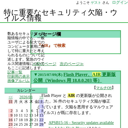
ログイン
ようこそ
ゲスト
さん
特に重要なセキュリティ欠陥・ウ
イルス情報
数あるセキュリティ欠
メッセージ欄
陥情報の中でも、一般
ユーザによる龍大での
『AIR』 で検索
コンピュータ運用に際
して特に重大だと考え
られるものについて記
述します。緊急のウイ
前のページ
次のページ
ルス関連情報について
もここに記述します。
記事一覧
▼
Flash Player、
AIR
更新版
2015/07/09(木)
印刷用の表示
公開（Windows 用 18.0.0.203 等）
画像アルバム
【
】
マルチOS
カレンダー
Flash Player と
AIR
の更新版が公開され
<<
2026/08
>>
ました。36 件のセキュリティ欠陥が修正
日
月
火
水
木
金
土
1
されています。欠陥を悪用するマルウェア
2
3
4
5
6
7
8
(ウイルス) が既に存在します。
9
10
11
12
13
14
15
16
17
18
19
20
21
22
APSB15-16 - Security updates available
23
24
25
26
27
28
29