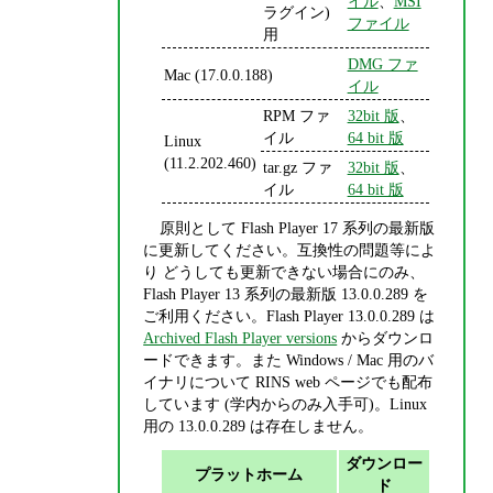
イル
、
MSI
ラグイン)
ファイル
用
DMG ファ
Mac (17.0.0.188)
イル
RPM ファ
32bit 版
、
イル
64 bit 版
Linux
(11.2.202.460)
tar.gz ファ
32bit 版
、
イル
64 bit 版
原則として Flash Player 17 系列の最新版
に更新してください。互換性の問題等によ
り どうしても更新できない場合にのみ、
Flash Player 13 系列の最新版 13.0.0.289 を
ご利用ください。Flash Player 13.0.0.289 は
Archived Flash Player versions
からダウンロ
ードできます。また Windows / Mac 用のバ
イナリについて RINS web ページでも配布
しています (学内からのみ入手可)。Linux
用の 13.0.0.289 は存在しません。
ダウンロー
プラットホーム
ド