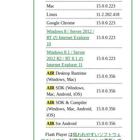
Mac
15.0.0.223
Linux
11.2.202.418
Google Chrome
15.0.0.223
Windows 8 / Server 2012 /
RT の Internet Explorer
15.0.0.223
10
Windows 8.1 / Server
2012 R2 / RT 8.1 の
15.0.0.223
Internet Explorer 11
AIR
Desktop Runtime
15.0.0.356
(Windows, Mac)
AIR
SDK (Windows,
15.0.0.356
Mac, Android, iOS)
AIR
SDK & Compiler
(Windows, Mac, Android,
15.0.0.356
iOS)
AIR
for Android
15.0.0.356
Flash Player は
狙われやすいソフトウェ