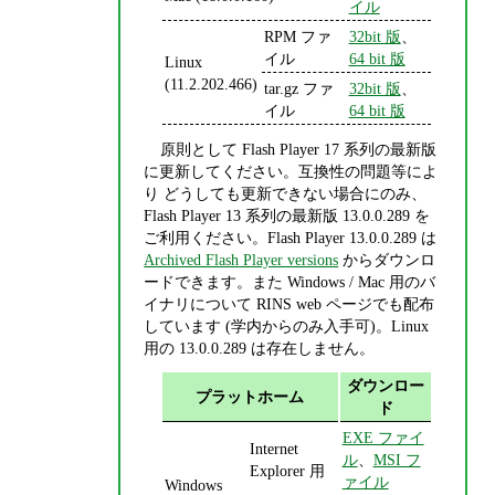
イル
RPM ファ
32bit 版
、
イル
64 bit 版
Linux
(11.2.202.466)
tar.gz ファ
32bit 版
、
イル
64 bit 版
原則として Flash Player 17 系列の最新版
に更新してください。互換性の問題等によ
り どうしても更新できない場合にのみ、
Flash Player 13 系列の最新版 13.0.0.289 を
ご利用ください。Flash Player 13.0.0.289 は
Archived Flash Player versions
からダウンロ
ードできます。また Windows / Mac 用のバ
イナリについて RINS web ページでも配布
しています (学内からのみ入手可)。Linux
用の 13.0.0.289 は存在しません。
ダウンロー
プラットホーム
ド
EXE ファイ
Internet
ル
、
MSI フ
Explorer 用
ァイル
Windows