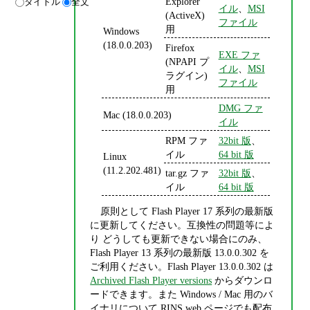
Explorer
タイトル
全文
イル
、
MSI
(ActiveX)
ファイル
用
Windows
(18.0.0.203)
Firefox
EXE ファ
(NPAPI プ
イル
、
MSI
ラグイン)
ファイル
用
DMG ファ
Mac (18.0.0.203)
イル
RPM ファ
32bit 版
、
イル
64 bit 版
Linux
(11.2.202.481)
tar.gz ファ
32bit 版
、
イル
64 bit 版
原則として Flash Player 17 系列の最新版
に更新してください。互換性の問題等によ
り どうしても更新できない場合にのみ、
Flash Player 13 系列の最新版 13.0.0.302 を
ご利用ください。Flash Player 13.0.0.302 は
Archived Flash Player versions
からダウンロ
ードできます。また Windows / Mac 用のバ
イナリについて RINS web ページでも配布