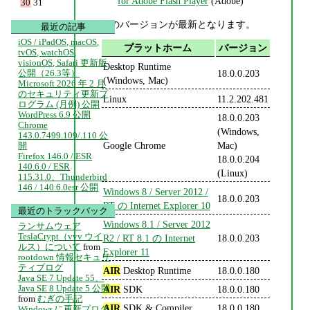
for Adobe Flash Player
(Adobe)
30
31
次のバージョンが最新となります。
最近の記事
iOS / iPadOS, macOS,
プラットホーム
バージョン
tvOS, watchOS,
visionOS, Safari 更新版
Desktop Runtime
18.0.0.203
公開（26.3等）
(Windows, Mac)
Microsoft 2026 年 2 月
のセキュリティ更新プ
Linux
11.2.202.481
ログラム (月例) 公開
WordPress 6.9 公開
18.0.0.203
Chrome
(Windows,
143.0.7499.109/.110 公
Google Chrome
Mac)
開
Firefox 146.0 / ESR
18.0.0.204
140.6.0 / ESR
(Linux)
115.31.0、Thunderbird
146 / 140.6.0esr 公開
Windows 8 / Server 2012 /
18.0.0.203
RT の Internet Explorer 10
最近のトラックバック
Windows 8.1 / Server 2012
ランサムウェア
TeslaCrypt（vvv ウイ
R2 / RT 8.1 の Internet
18.0.0.203
ルス）について
from
Explorer 11
rootdown 情報セキュリ
ティブログ
AIR
Desktop Runtime
18.0.0.180
Java SE 7 Update 55、
Java SE 8 Update 5 公開
AIR
SDK
18.0.0.180
from
むぎの手記
AIR
SDK & Compiler
18.0.0.180
Windows に更新プログ