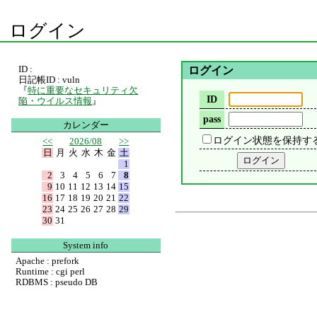
ログイン
ID :
ログイン
日記帳ID : vuln
『
特に重要なセキュリティ欠
ID
陥・ウイルス情報
』
pass
カレンダー
ログイン状態を保持す
<<
2026/08
>>
日
月
火
水
木
金
土
1
2
3
4
5
6
7
8
9
10
11
12
13
14
15
16
17
18
19
20
21
22
23
24
25
26
27
28
29
30
31
System info
Apache : prefork
Runtime : cgi perl
RDBMS : pseudo DB