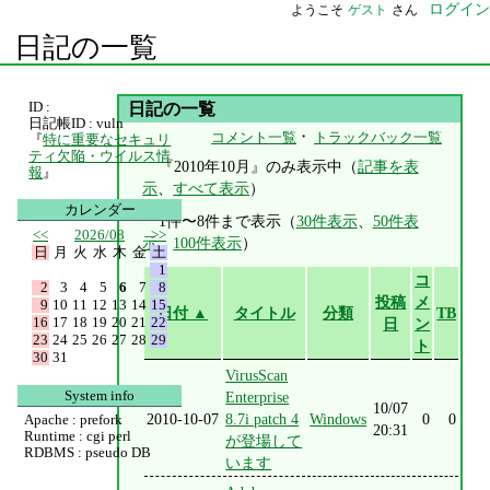
ログイン
ようこそ
ゲスト
さん
日記の一覧
ID :
日記の一覧
日記帳ID : vuln
・
コメント一覧
トラックバック一覧
『
特に重要なセキュリ
ティ欠陥・ウイルス情
『2010年10月』のみ表示中（
記事を表
報
』
示
、
すべて表示
）
カレンダー
1件〜8件まで表示（
30件表示
、
50件表
<<
2026/08
>>
示
、
100件表示
）
日
月
火
水
木
金
土
1
コ
2
3
4
5
6
7
8
投稿
メ
9
10
11
12
13
14
15
日付 ▲
タイトル
分類
TB
16
17
18
19
20
21
22
日
ン
23
24
25
26
27
28
29
ト
30
31
VirusScan
System info
Enterprise
10/07
2010-10-07
8.7i patch 4
Windows
0
0
Apache : prefork
20:31
Runtime : cgi perl
が登場して
RDBMS : pseudo DB
います