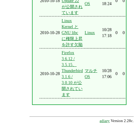
2010-10-18
Update 22
0
0
OS
18:24
が公開され
ています
Linux
Kernel と
10/28
2010-10-28
GNU libc
Linux
0
0
17:18
に権限上昇
を許す欠陥
Firefox
3.6.12 /
3.5.15、
Thunderbird
マルチ
10/28
2010-10-28
0
0
3.1.6 /
OS
17:06
3.0.10 が公
開されてい
ます
adiary
Version 2.28c.