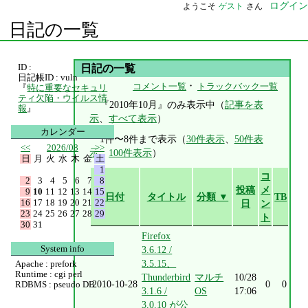
ログイン
ようこそ
ゲスト
さん
日記の一覧
ID :
日記の一覧
日記帳ID : vuln
・
コメント一覧
トラックバック一覧
『
特に重要なセキュリ
ティ欠陥・ウイルス情
『2010年10月』のみ表示中（
記事を表
報
』
示
、
すべて表示
）
カレンダー
1件〜8件まで表示（
30件表示
、
50件表
<<
2026/08
>>
示
、
100件表示
）
日
月
火
水
木
金
土
1
コ
2
3
4
5
6
7
8
投稿
メ
9
10
11
12
13
14
15
日付
タイトル
分類 ▼
TB
16
17
18
19
20
21
22
日
ン
23
24
25
26
27
28
29
ト
30
31
Firefox
System info
3.6.12 /
3.5.15、
Apache : prefork
Runtime : cgi perl
Thunderbird
マルチ
10/28
2010-10-28
0
0
RDBMS : pseudo DB
3.1.6 /
OS
17:06
3.0.10 が公