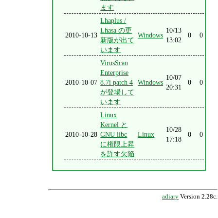
ます
Lhaplus /
Lhasa の更
10/13
2010-10-13
Windows
0
0
新版が出て
13:02
います
VirusScan
Enterprise
10/07
2010-10-07
8.7i patch 4
Windows
0
0
20:31
が登場して
います
Linux
Kernel と
10/28
2010-10-28
GNU libc
Linux
0
0
17:18
に権限上昇
を許す欠陥
adiary
Version 2.28c.