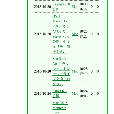
Keynote 6.0
10/30
2013-10-30
Mac
0
0
公開
16:47
OS X
Mavericks
v10.9 およ
び OS X
10/28
2013-10-28
Mac
0
0
Server v3.0
17:25
公開、セキ
ュリティ修
正を含む
MacBook
Air フラッ
シュストレ
10/28
2013-10-28
Mac
0
0
ージドライ
17:10
ブ交換プロ
グラム
Safari 6.1
10/24
2013-10-24
Mac
0
0
公開
18:05
Mac OS X
Mountain
Lion