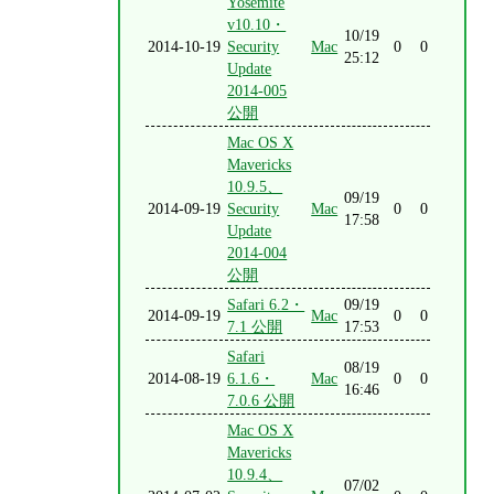
Yosemite
v10.10・
10/19
2014-10-19
Security
Mac
0
0
25:12
Update
2014-005
公開
Mac OS X
Mavericks
10.9.5、
09/19
2014-09-19
Security
Mac
0
0
17:58
Update
2014-004
公開
Safari 6.2・
09/19
2014-09-19
Mac
0
0
7.1 公開
17:53
Safari
08/19
2014-08-19
6.1.6・
Mac
0
0
16:46
7.0.6 公開
Mac OS X
Mavericks
10.9.4、
07/02