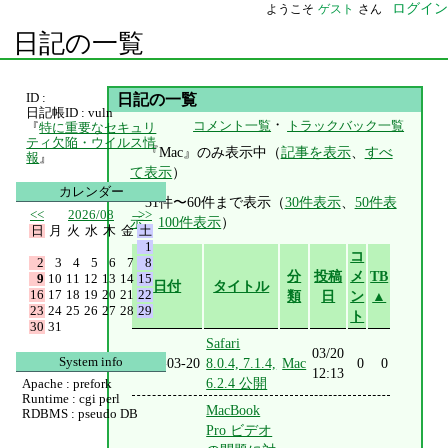
ログイン
ようこそ
ゲスト
さん
日記の一覧
ID :
日記の一覧
日記帳ID : vuln
・
コメント一覧
トラックバック一覧
『
特に重要なセキュリ
ティ欠陥・ウイルス情
『Mac』のみ表示中（
記事を表示
、
すべ
報
』
て表示
）
カレンダー
31件〜60件まで表示（
30件表示
、
50件表
<<
2026/08
>>
示
、
100件表示
）
日
月
火
水
木
金
土
1
コ
2
3
4
5
6
7
8
分
投稿
メ
TB
9
10
11
12
13
14
15
日付
タイトル
16
17
18
19
20
21
22
類
日
ン
▲
23
24
25
26
27
28
29
ト
30
31
Safari
03/20
System info
2015-03-20
8.0.4, 7.1.4,
Mac
0
0
12:13
6.2.4 公開
Apache : prefork
Runtime : cgi perl
MacBook
RDBMS : pseudo DB
Pro ビデオ