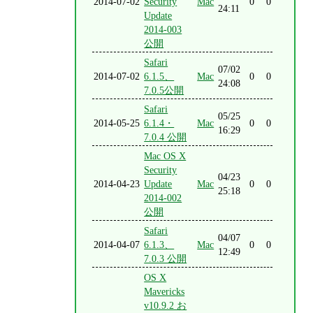
2014-07-02
Security
Mac
0
0
24:11
Update
2014-003
公開
Safari
07/02
2014-07-02
6.1.5、
Mac
0
0
24:08
7.0.5公開
Safari
05/25
2014-05-25
6.1.4・
Mac
0
0
16:29
7.0.4 公開
Mac OS X
Security
04/23
2014-04-23
Update
Mac
0
0
25:18
2014-002
公開
Safari
04/07
2014-04-07
6.1.3、
Mac
0
0
12:49
7.0.3 公開
OS X
Mavericks
v10.9.2 お