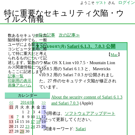
ログイン
ようこそ
ゲスト
さん
特に重要なセキュリティ欠陥・ウ
イルス情報
前の記事
次の記事
数あるセキュリティ欠
陥情報の中でも、一般
ユーザによる龍大での
▼
Safari 6.1.3、7.0.3 公開
2014/04/07(月)
コンピュータ運用に際
して特に重大だと考え
【
】
Mac
られるものについて記
Mac OS X Lion v10.7.5・Mountain Lion
述します。緊急のウイ
ルス関連情報について
v10.8.5 用の Safari 6.1.3 と、Mavericks
もここに記述します。
v10.9.2 用の Safari 7.0.3 が公開されまし
記事一覧
た。27 件のセキュリティ欠陥が修正され
印刷用の表示
画像アルバム
ています。
カレンダー
About the security content of Safari 6.1.3
<<
2014/04
>>
and Safari 7.0.3
(Apple)
日
月
火
水
木
金
土
1
2
3
4
5
利用者は、
ソフトウェアアップデート
6
7
8
9
10
11
12
を使って更新してください。
13
14
15
16
17
18
19
20
21
22
23
24
25
26
関連キーワード:
Safari
27
28
29
30