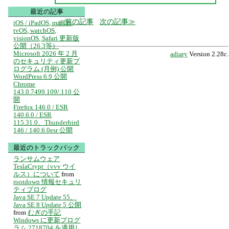
最近の記事
前の記事
次の記事
iOS / iPadOS, macOS,
tvOS, watchOS,
visionOS, Safari 更新版
公開（26.3等）
Microsoft 2026 年 2 月
adiary
Version 2.28c.
のセキュリティ更新プ
ログラム (月例) 公開
WordPress 6.9 公開
Chrome
143.0.7499.109/.110 公
開
Firefox 146.0 / ESR
140.6.0 / ESR
115.31.0、Thunderbird
146 / 140.6.0esr 公開
最近のトラックバック
ランサムウェア
TeslaCrypt（vvv ウイ
ルス）について
from
rootdown 情報セキュリ
ティブログ
Java SE 7 Update 55、
Java SE 8 Update 5 公開
from
むぎの手記
Windows に更新プログ
ラム 2718704 を適用し