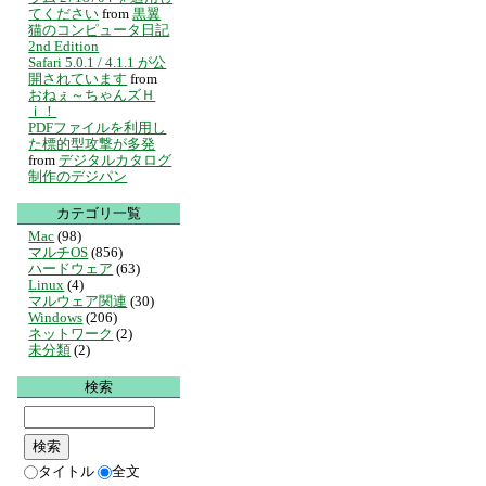
てください
from
黒翼
猫のコンピュータ日記
2nd Edition
Safari 5.0.1 / 4.1.1 が公
開されています
from
おねぇ～ちゃんズＨ
ｉ！
PDFファイルを利用し
た標的型攻撃が多発
from
デジタルカタログ
制作のデジパン
カテゴリ一覧
Mac
(98)
マルチOS
(856)
ハードウェア
(63)
Linux
(4)
マルウェア関連
(30)
Windows
(206)
ネットワーク
(2)
未分類
(2)
検索
タイトル
全文