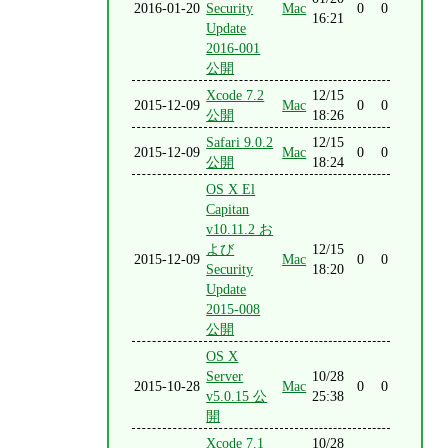
2016-01-20
Security
Mac
0
0
16:21
Update
2016-001
公開
Xcode 7.2
12/15
2015-12-09
Mac
0
0
公開
18:26
Safari 9.0.2
12/15
2015-12-09
Mac
0
0
公開
18:24
OS X El
Capitan
v10.11.2 お
よび
12/15
2015-12-09
Mac
0
0
Security
18:20
Update
2015-008
公開
OS X
Server
10/28
2015-10-28
Mac
0
0
v5.0.15 公
25:38
開
Xcode 7.1
10/28