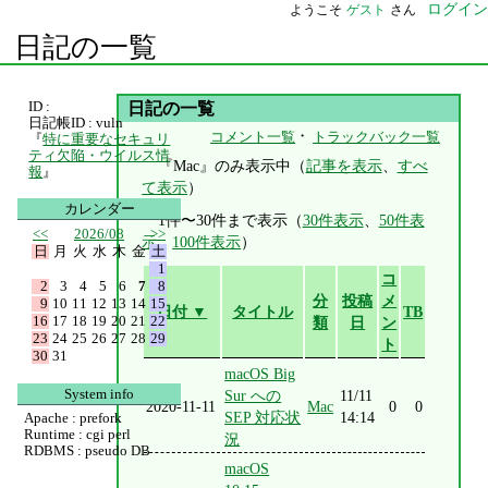
ログイン
ようこそ
ゲスト
さん
日記の一覧
ID :
日記の一覧
日記帳ID : vuln
・
コメント一覧
トラックバック一覧
『
特に重要なセキュリ
ティ欠陥・ウイルス情
『Mac』のみ表示中（
記事を表示
、
すべ
報
』
て表示
）
カレンダー
1件〜30件まで表示（
30件表示
、
50件表
<<
2026/08
>>
示
、
100件表示
）
日
月
火
水
木
金
土
1
コ
2
3
4
5
6
7
8
分
投稿
メ
9
10
11
12
13
14
15
日付 ▼
タイトル
TB
16
17
18
19
20
21
22
類
日
ン
23
24
25
26
27
28
29
ト
30
31
macOS Big
System info
Sur への
11/11
2020-11-11
Mac
0
0
SEP 対応状
14:14
Apache : prefork
Runtime : cgi perl
況
RDBMS : pseudo DB
macOS