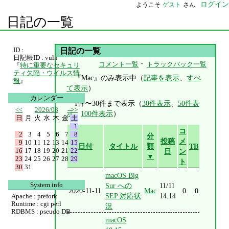
ログイン
ようこそ
ゲスト
さん
日記の一覧
ID :
日記の一覧
日記帳ID : vuln
・
コメント一覧
トラックバック一覧
『
特に重要なセキュリ
ティ欠陥・ウイルス情
『Mac』のみ表示中（
記事を表示
、
すべ
報
』
て表示
）
カレンダー
1件〜30件まで表示（
30件表示
、
50件表
<<
2026/08
>>
示
、
100件表示
）
日
月
火
水
木
金
土
1
コ
2
3
4
5
6
7
8
分
投稿
メ
9
10
11
12
13
14
15
日付
タイトル
類
TB
16
17
18
19
20
21
22
日
ン
▼
23
24
25
26
27
28
29
ト
30
31
macOS Big
System info
Sur への
11/11
2020-11-11
Mac
0
0
SEP 対応状
14:14
Apache : prefork
Runtime : cgi perl
況
RDBMS : pseudo DB
macOS