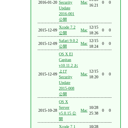
2016-01-20
Security
Mac
0
0
16:21
Update
2016-001
公開
Xcode 7.2
12/15
2015-12-09
Mac
0
0
公開
18:26
Safari 9.0.2
12/15
2015-12-09
Mac
0
0
公開
18:24
OS X El
Capitan
v10.11.2 お
よび
12/15
2015-12-09
Mac
0
0
Security
18:20
Update
2015-008
公開
OS X
Server
10/28
2015-10-28
Mac
0
0
v5.0.15 公
25:38
開
Xcode 7.1
10/28