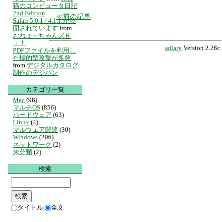
猫のコンピュータ日記
2nd Edition
前の記事
Safari 5.0.1 / 4.1.1 が公
開されています
from
おねぇ～ちゃんズＨ
ｉ！
adiary
Version 2.28c.
PDFファイルを利用し
た標的型攻撃が多発
from
デジタルカタログ
制作のデジパン
カテゴリ一覧
Mac
(98)
マルチOS
(856)
ハードウェア
(63)
Linux
(4)
マルウェア関連
(30)
Windows
(206)
ネットワーク
(2)
未分類
(2)
検索
タイトル
全文