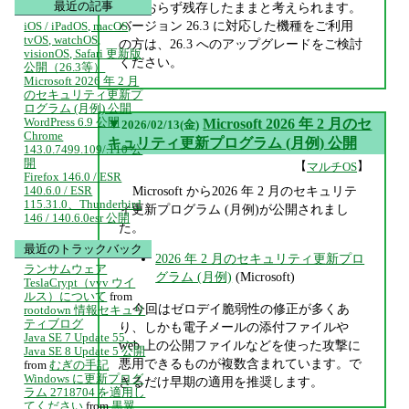
最近の記事
っておらず残存したままと考えられます。
バージョン 26.3 に対応した機種をご利用
iOS / iPadOS, macOS,
tvOS, watchOS,
の方は、26.3 へのアップグレードをご検討
visionOS, Safari 更新版
ください。
公開（26.3等）
Microsoft 2026 年 2 月
のセキュリティ更新プ
ログラム (月例) 公開
WordPress 6.9 公開
▼
Microsoft 2026 年 2 月のセ
2026/02/13(金)
Chrome
キュリティ更新プログラム (月例) 公開
143.0.7499.109/.110 公
開
【
】
マルチOS
Firefox 146.0 / ESR
Microsoft から2026 年 2 月のセキュリテ
140.6.0 / ESR
115.31.0、Thunderbird
ィ更新プログラム (月例)が公開されまし
146 / 140.6.0esr 公開
た。
最近のトラックバック
2026 年 2 月のセキュリティ更新プロ
ランサムウェア
グラム (月例)
(Microsoft)
TeslaCrypt（vvv ウイ
ルス）について
from
今回はゼロデイ脆弱性の修正が多くあ
rootdown 情報セキュリ
ティブログ
り、しかも電子メールの添付ファイルや
Java SE 7 Update 55、
web 上の公開ファイルなどを使った攻撃に
Java SE 8 Update 5 公開
悪用できるものが複数含まれています。で
from
むぎの手記
Windows に更新プログ
きるだけ早期の適用を推奨します。
ラム 2718704 を適用し
てください
from
黒翼