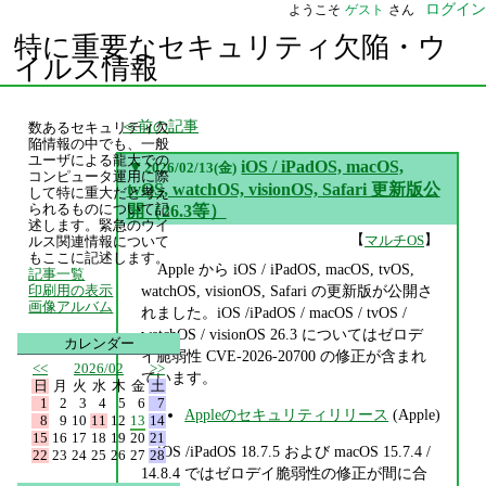
ログイン
ようこそ
ゲスト
さん
特に重要なセキュリティ欠陥・ウ
イルス情報
前の記事
数あるセキュリティ欠
陥情報の中でも、一般
ユーザによる龍大での
▼
iOS / iPadOS, macOS,
2026/02/13(金)
コンピュータ運用に際
tvOS, watchOS, visionOS, Safari 更新版公
して特に重大だと考え
られるものについて記
開（26.3等）
述します。緊急のウイ
【
】
マルチOS
ルス関連情報について
もここに記述します。
Apple から iOS / iPadOS, macOS, tvOS,
記事一覧
watchOS, visionOS, Safari の更新版が公開さ
印刷用の表示
画像アルバム
れました。iOS /iPadOS / macOS / tvOS /
watchOS / visionOS 26.3 についてはゼロデ
カレンダー
イ脆弱性 CVE-2026-20700 の修正が含まれ
<<
2026/02
>>
ています。
日
月
火
水
木
金
土
1
2
3
4
5
6
7
Appleのセキュリティリリース
(Apple)
8
9
10
11
12
13
14
15
16
17
18
19
20
21
iOS /iPadOS 18.7.5 および macOS 15.7.4 /
22
23
24
25
26
27
28
14.8.4 ではゼロデイ脆弱性の修正が間に合