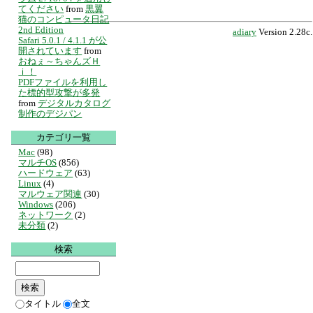
てください
from
黒翼
猫のコンピュータ日記
2nd Edition
adiary
Version 2.28c.
Safari 5.0.1 / 4.1.1 が公
開されています
from
おねぇ～ちゃんズＨ
ｉ！
PDFファイルを利用し
た標的型攻撃が多発
from
デジタルカタログ
制作のデジパン
カテゴリ一覧
Mac
(98)
マルチOS
(856)
ハードウェア
(63)
Linux
(4)
マルウェア関連
(30)
Windows
(206)
ネットワーク
(2)
未分類
(2)
検索
タイトル
全文