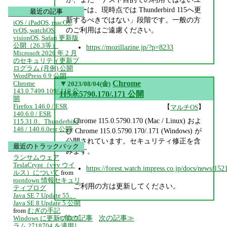
ーザーは、現時点では Thunderbird 115へ更
最近の記事
新するべきではない」段階です。一般の方
iOS / iPadOS, macOS,
のご利用はご遠慮ください。
tvOS, watchOS,
visionOS, Safari 更新版
公開（26.3等）
https://mozillazine.jp/?p=8233
Microsoft 2026 年 2 月
のセキュリティ更新プ
ログラム (月例) 公開
WordPress 6.9 公開
▼
Chrome
Chrome
2023/08/04(金)
143.0.7499.109/.110 公
115.0.5790.170/.171 公開
開
Firefox 146.0 / ESR
【
】
マルチOS
140.6.0 / ESR
Chrome 115.0.5790.170 (Mac / Linux) およ
115.31.0、Thunderbird
146 / 140.6.0esr 公開
び Chrome 115.0.5790.170/.171 (Windows) が
公開されています。セキュリティ修正を含
最近のトラックバック
みます。
ランサムウェア
TeslaCrypt（vvv ウイ
https://forest.watch.impress.co.jp/docs/news/15
ルス）について
from
rootdown 情報セキュリ
ご利用の方は更新してください。
ティブログ
Java SE 7 Update 55、
Java SE 8 Update 5 公開
from
むぎの手記
前の記事
次の記事
Windows に更新プログ
ラム 2718704 を適用し