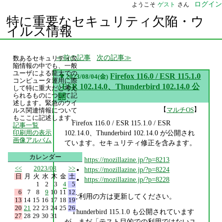
ログイン
ようこそ
ゲスト
さん
特に重要なセキュリティ欠陥・ウ
イルス情報
前の記事
次の記事
数あるセキュリティ欠
陥情報の中でも、一般
ユーザによる龍大での
▼
Firefox 116.0 / ESR 115.1.0
2023/08/04(金)
コンピュータ運用に際
/ ESR 102.14.0、Thunderbird 102.14.0 公
して特に重大だと考え
られるものについて記
開
述します。緊急のウイ
【
】
マルチOS
ルス関連情報について
もここに記述します。
Firefox 116.0 / ESR 115.1.0 / ESR
記事一覧
102.14.0、Thunderbird 102.14.0 が公開され
印刷用の表示
画像アルバム
ています。セキュリティ修正を含みます。
カレンダー
https://mozillazine.jp/?p=8213
<<
2023/08
>>
https://mozillazine.jp/?p=8224
日
月
火
水
木
金
土
https://mozillazine.jp/?p=8228
1
2
3
4
5
6
7
8
9
10
11
12
ご利用の方は更新してください。
13
14
15
16
17
18
19
20
21
22
23
24
25
26
Thunderbird 115.1.0 も公開されています
27
28
29
30
31
が、まだ「テスト目的での利用ではないユ