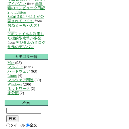
てください
from
黒翼
猫のコンピュータ日記
2nd Edition
Safari 5.0.1 / 4.1.1 が公
開されています
from
おねぇ～ちゃんズＨ
ｉ！
PDFファイルを利用し
た標的型攻撃が多発
from
デジタルカタログ
制作のデジパン
カテゴリ一覧
Mac
(98)
マルチOS
(856)
ハードウェア
(63)
Linux
(4)
マルウェア関連
(30)
Windows
(206)
ネットワーク
(2)
未分類
(2)
検索
タイトル
全文