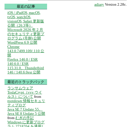
adiary
Version 2.28c.
最近の記事
iOS / iPadOS, macOS,
tvOS, watchOS,
visionOS, Safari 更新版
公開（26.3等）
Microsoft 2026 年 2 月
のセキュリティ更新プ
ログラム (月例) 公開
WordPress 6.9 公開
Chrome
143.0.7499.109/.110 公
開
Firefox 146.0 / ESR
140.6.0 / ESR
115.31.0、Thunderbird
146 / 140.6.0esr 公開
最近のトラックバック
ランサムウェア
TeslaCrypt（vvv ウイ
ルス）について
from
rootdown 情報セキュリ
ティブログ
Java SE 7 Update 55、
Java SE 8 Update 5 公開
from
むぎの手記
Windows に更新プログ
ラム 2718704 を適用し