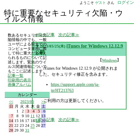
ログイン
ようこそ
ゲスト
さん
特に重要なセキュリティ欠陥・ウ
イルス情報
前の記事
次の記事
数あるセキュリティ欠
陥情報の中でも、一般
ユーザによる龍大での
▼
iTunes for Windows 12.12.9
2023/05/25(木)
コンピュータ運用に際
公開
して特に重大だと考え
られるものについて記
【
】
Windows
述します。緊急のウイ
ルス関連情報について
iTunes for Windows 12.12.9 が公開されま
もここに記述します。
した。セキュリティ修正を含みます。
記事一覧
印刷用の表示
https://support.apple.com/ja-
画像アルバム
jp/HT213763
カレンダー
ご利用の方は更新してください。
<<
2023/05
>>
日
月
火
水
木
金
土
1
2
3
4
5
6
7
8
9
10
11
12
13
前の記事
次の記事
14
15
16
17
18
19
20
21
22
23
24
25
26
27
28
29
30
31