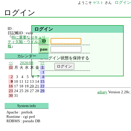
ログイン
ようこそ
ゲスト
さん
ログイン
ID :
ログイン
日記帳ID : vuln
『
特に重要なセキュリ
ID
ティ欠陥・ウイルス情
報
』
pass
カレンダー
ログイン状態を保持する
<<
2026/08
>>
日
月
火
水
木
金
土
1
2
3
4
5
6
7
8
9
10
11
12
13
14
15
16
17
18
19
20
21
22
23
24
25
26
27
28
29
adiary
Version 2.28c.
30
31
System info
Apache : prefork
Runtime : cgi perl
RDBMS : pseudo DB